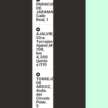
PARACUELLOS
DE
JARAMA,
Calle
Real, 1
AJALVIR,
Ctra.
Torrejón-
Ajalvir,M-
108,
km
4,200
(junto
a ITP)
TORREJÓN
DE
ARDOZ,
Avda.
del
Círculo
Polar,
5