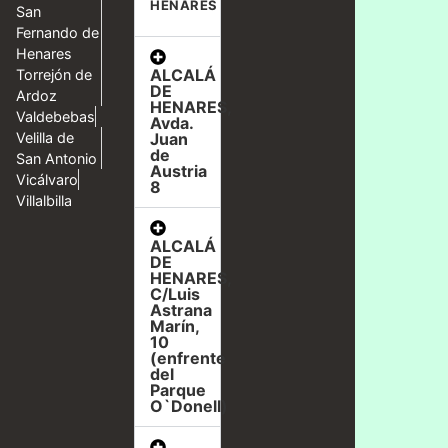
HENARES
San
Fernando de
Henares
ALCALÁ
Torrejón de
DE
Ardoz
HENARES,
Valdebebas
Avda.
Velilla de
Juan
de
San Antonio
Austria
Vicálvaro
8
Villalbilla
ALCALÁ
DE
HENARES,
C/Luis
Astrana
Marín,
10
(enfrente
del
Parque
O`Donell)