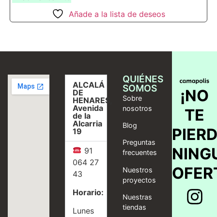
Añade a la lista de deseos
QUIÉNES
ALCALÁ
SOMOS
¡NO
DE
Sobre
HENARES,
Avenida
nosotros
TE
de la
Alcarria
Blog
PIER
19
Preguntas
NING
91
frecuentes
064 27
OFER
Nuestros
43
proyectos
Horario:
Nuestras
tiendas
Lunes