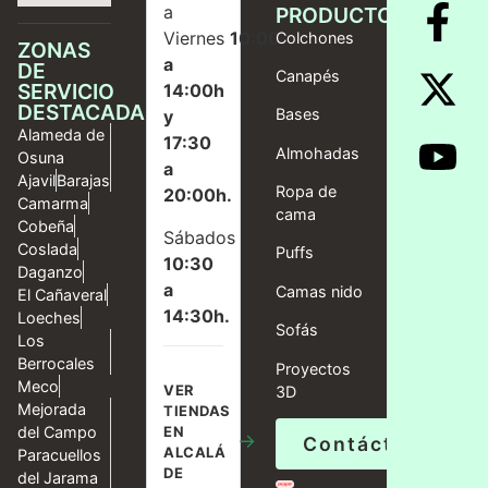
a
PRODUCTOS
Viernes
10:00
Colchones
ZONAS
a
DE
Canapés
SERVICIO
14:00h
DESTACADAS
Bases
y
Alameda de
17:30
Almohadas
Osuna
a
Ajavil
Barajas
Ropa de
20:00h.
Camarma
cama
Cobeña
Sábados
Coslada
Puffs
10:30
Daganzo
a
Camas nido
El Cañaveral
14:30h.
Loeches
Sofás
Los
Berrocales
Proyectos
Meco
VER
3D
Mejorada
TIENDAS
del Campo
EN
→
Contáctanos
ALCALÁ
Paracuellos
DE
del Jarama