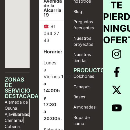
Avenida
nosotros
TE
de la
Alcarria
Blog
PIER
19
Preguntas
NING
91
frecuentes
064 27
OFER
Nuestros
43
proyectos
Horario:
Nuestras
tiendas
Lunes
a
PRODUCTOS
Viernes
10:00
Colchones
ZONAS
a
DE
Canapés
SERVICIO
14:00h
DESTACADAS
Bases
y
Alameda de
17:30
Almohadas
Osuna
a
Ajavil
Barajas
Ropa de
20:00h.
Camarma
cama
Cobeña
Sábados