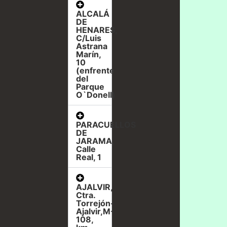
ALCALÁ
DE
HENARES,
C/Luis
Astrana
Marín,
10
(enfrente
del
Parque
O`Donell)
PARACUELLOS
DE
JARAMA,
Calle
Real, 1
AJALVIR,
Ctra.
Torrejón-
Ajalvir,M-
108,