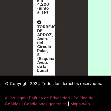
km
4,200
(junto
a ITP)
TORREJÓN
DE
ARDOZ,
Avda.
del
Círculo
Polar,
5
(Esquina
Avda.
de la
Luna)
© Copyright 2024. Todos los derechos reservados.
Aviso legal
|
Política de Privacidad
|
Política de
Cookies
|
Condiciones generales
|
Mapa web