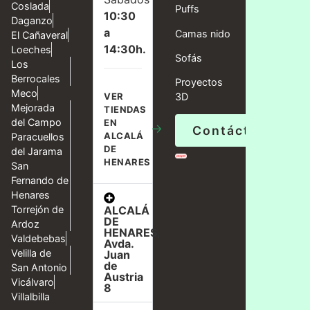
Coslada
Puffs
10:30
Daganzo
a
Camas nido
El Cañaveral
14:30h.
Loeches
Sofás
Los
Berrocales
Proyectos
Meco
VER
3D
Mejorada
TIENDAS
del Campo
EN
→
Contáctanos
ALCALÁ
Paracuellos
DE
del Jarama
HENARES
San
Fernando de
Henares
ALCALÁ
Torrejón de
DE
Ardoz
HENARES,
Valdebebas
Avda.
Velilla de
Juan
de
San Antonio
Austria
Vicálvaro
8
Villalbilla