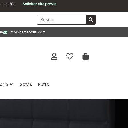
0 – 13:30h
Solicitar cita previa
da
info@camapolis.com
orio
Sofás
Puffs