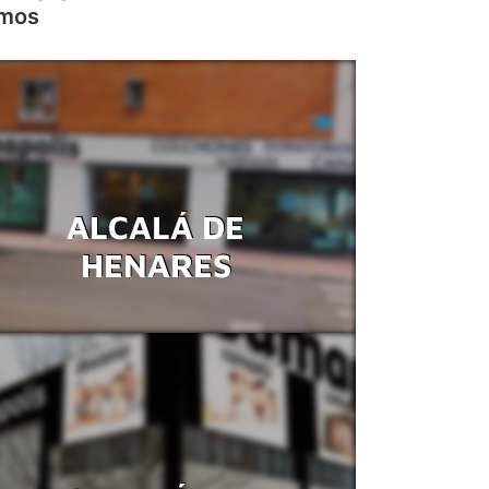
amos
ALCALÁ DE
HENARES