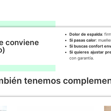
Dolor de espalda
: fi
Si pasas calor
: muelle
e conviene
Si buscas confort en
o)
Si quieres ajustar p
con garantía.
mbién tenemos complemen