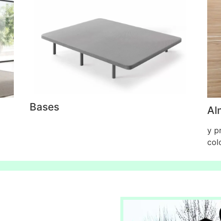
Bases
Al
y p
col