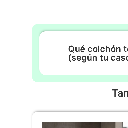
Qué colchón t
(según tu cas
Ta