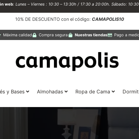
ión web
:
Lunes – Viernes : 10:30 – 13:30h / 17:30 a 20:00h. Sábado: 10:3
10% DE DESCUENTO con el código:
CAMAPOLIS10
Máxima calidad
Compra segura
Nuestras tiendas
Pago a medi
és y Bases
Almohadas
Ropa de Cama
Dormit