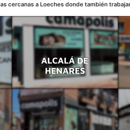
as cercanas a Loeches donde también trabaj
ALCALÁ DE
HENARES