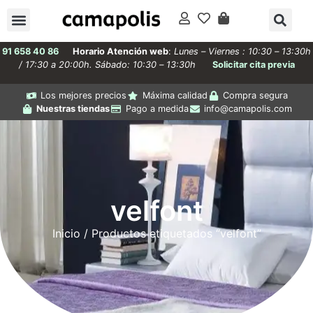
91 658 40 86
Horario Atención web
:
Lunes – Viernes : 10:30 – 13:30h
/ 17:30 a 20:00h. Sábado: 10:30 – 13:30h
Solicitar cita previa
Los mejores precios
Máxima calidad
Compra segura
Nuestras tiendas
Pago a medida
info@camapolis.com
velfont
Inicio
/ Productos etiquetados “velfont”