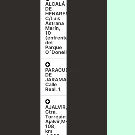
ALCALÁ
DE
HENARES,
C/Luis
Astrana
Marín,
10
(enfrente
del
Parque
O`Donell)
PARACUELLOS
DE
JARAMA,
Calle
Real, 1
AJALVIR,
Ctra.
Torrejón-
Ajalvir,M-
108,
km