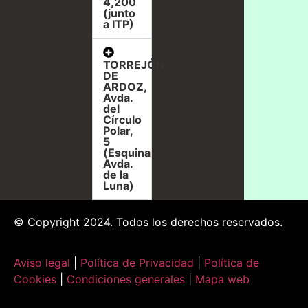
4,200
(junto
a ITP)
TORREJÓN
DE
ARDOZ,
Avda.
del
Círculo
Polar,
5
(Esquina
Avda.
de la
Luna)
© Copyright 2024. Todos los derechos reservados.
Aviso legal
|
Política de Privacidad
|
Política de
Cookies
|
Condiciones generales
|
Mapa web