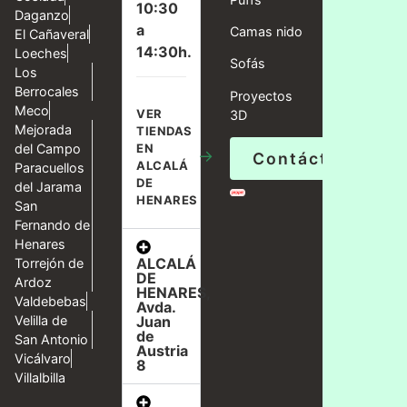
10:30
Daganzo
a
Camas nido
El Cañaveral
14:30h.
Loeches
Sofás
Los
Berrocales
Proyectos
Meco
VER
3D
Mejorada
TIENDAS
del Campo
EN
→
Contáctanos
ALCALÁ
Paracuellos
DE
del Jarama
HENARES
San
Fernando de
Henares
ALCALÁ
Torrejón de
DE
Ardoz
HENARES,
Valdebebas
Avda.
Velilla de
Juan
de
San Antonio
Austria
Vicálvaro
8
Villalbilla