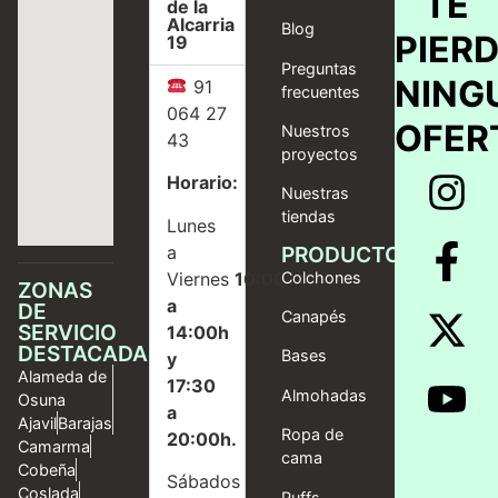
TE
de la
Alcarria
Blog
PIER
19
Preguntas
NING
91
frecuentes
064 27
OFER
Nuestros
43
proyectos
Horario:
Nuestras
tiendas
Lunes
a
PRODUCTOS
Viernes
10:00
Colchones
ZONAS
a
DE
Canapés
SERVICIO
14:00h
DESTACADAS
Bases
y
Alameda de
17:30
Almohadas
Osuna
a
Ajavil
Barajas
Ropa de
20:00h.
Camarma
cama
Cobeña
Sábados
Coslada
Puffs