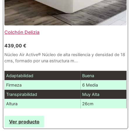
Colchón Delizia
439,00
€
Núcleo Air Active® Núcleo de alta resiliencia y densidad de 18
cms, formado por una estructura m...
Adaptabilidad
Buena
Firmeza
6 Media
Transpirabilidad
Muy Alta
Altura
26cm
Ver producto