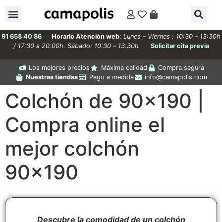
91 658 40 86
Horario Atención web
:
Lunes – Viernes : 10:30 – 13:30h
/ 17:30 a 20:00h. Sábado: 10:30 – 13:30h
Solicitar cita previa
Los mejores precios
Máxima calidad
Compra segura
Nuestras tiendas
Pago a medida
info@camapolis.com
Colchón de 90×190 |
Compra online el
mejor colchón
90×190
Descubre la comodidad de un colchón