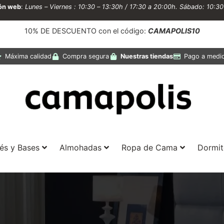
ión web
:
Lunes – Viernes : 10:30 – 13:30h / 17:30 a 20:00h. Sábado: 10:3
10% DE DESCUENTO con el código:
CAMAPOLIS10
Máxima calidad
Compra segura
Nuestras tiendas
Pago a medi
és y Bases
Almohadas
Ropa de Cama
Dormit