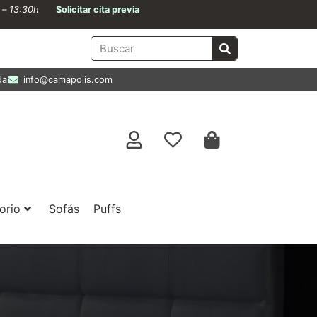
0 – 13:30h
Solicitar cita previa
da
info@camapolis.com
orio
Sofás
Puffs