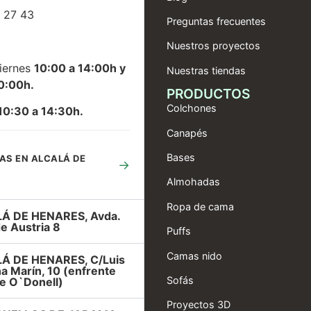
 27 43
Preguntas frecuentes
Nuestros proyectos
iernes
10:00 a 14:00h y
Nuestras tiendas
0:00h.
PRODUCTOS
Colchones
10:30 a 14:30h.
Canapés
Bases
AS EN ALCALÁ DE
→
Almohadas
Ropa de cama
Á DE HENARES, Avda.
e Austria 8
Puffs
Camas nido
Á DE HENARES, C/Luis
a Marín, 10 (enfrente
Sofás
e O`Donell)
Proyectos 3D