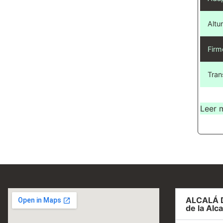
Altur
Firm
Tran
Leer 
ALCALÁ 
de la Alca