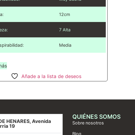
a:
12cm
eza:
7 Alta
spirabilidad:
Media
más
Añade a la lista de deseos
QUIÉNES SOMOS
DE HENARES, Avenida
Sobre nosotros
rria 19
Blog