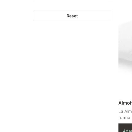
Reset
Almo
La Al
forma 
Adap