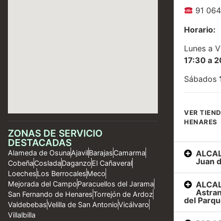
91 064
Horario:
Lunes a V
17:30 a 2
Sábados
VER TIEND
HENARES
ZONAS DE SERVICIO
DESTACADAS
ALCAL
Alameda de Osuna
Ajavil
Barajas
Camarma
Juan d
Cobeña
Coslada
Daganzo
El Cañaveral
Loeches
Los Berrocales
Meco
ALCAL
Mejorada del Campo
Paracuellos del Jarama
Astran
San Fernando de Henares
Torrejón de Ardoz
del Parqu
Valdebebas
Velilla de San Antonio
Vicálvaro
Villalbilla