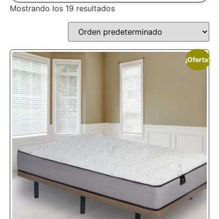
Mostrando los 19 resultados
Colchones
viscoelásticos
adaptados a ti
¡Oferta!
Los
colchones de viscoelástica
son una de
las mejores opciones para quienes buscan
soporte, durabilidad y adaptabilidad.
Gracias a la tecnología viscoelástica, se
adaptan a las curvas naturales de tu cuerpo,
distribuyen el peso uniformemente y
alivian los puntos de presión
.
Ya sea que necesites un colchón
viscoelástico 135×190, ideal para camas
dobles estándar, un práctico colchón
viscoelástico 90×190 para camas