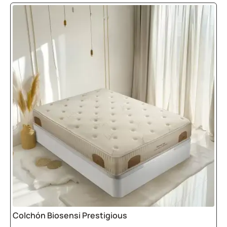
No esperes más y descubre por qué es
una de las más vendidas! Con nuestra
almohada viscoelástica
, tendrás el
complemento ideal para tu colchón
viscoelástico.
Colchones adaptados a
cada necesidad
En Camapolis, ofrecemos una amplia
variedad de colchones para adaptarnos a
tus preferencias y espacios:
Colchón viscoelástico
135×190
Un tamaño perfecto para camas
matrimoniales estándar. Ideal para quienes
Colchón Biosensi Prestigious
buscan comodidad en espacios más