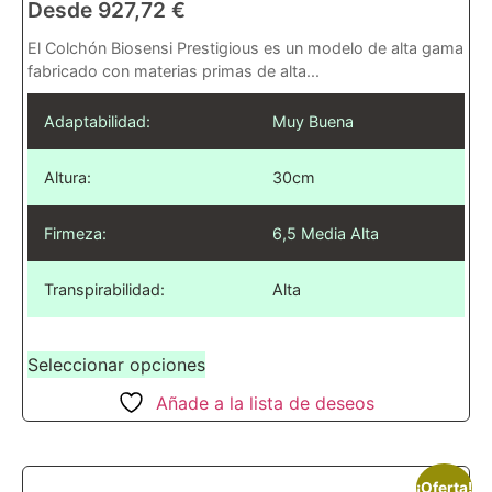
Desde
927,72
€
reducidos.
El Colchón Biosensi Prestigious es un modelo de alta gama
Colchón viscoelástico
fabricado con materias primas de alta...
90×190
Adaptabilidad:
Muy Buena
Diseñado para camas individuales, este
modelo es perfecto para habitaciones
Altura:
30cm
juveniles, habitaciones de invitados o para
quienes disfrutan de un espacio personal.
Firmeza:
6,5 Media Alta
Colchón viscoelástico
150×200
Transpirabilidad:
Alta
El lujo de espacio combinado con la
Seleccionar opciones
comodidad
viscoelástica
. Este tamaño es
ideal para camas king size, ofreciendo
Añade a la lista de deseos
amplitud y soporte para parejas.
Cubre colchón
¡Oferta!