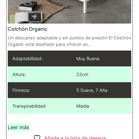
Colchón Organic
Un descanso adaptable y sin puntos de presión El Colchón
Organic está diseñado para ofrecer un...
Adaptabilidad:
Muy Buena
Altura:
22cm
Firmeza:
5 Suave, 7 Alta
Transpirabilidad:
Media
Leer más
Añade a la lista de deseos