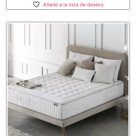
Añade a la lista de deseos
Independencia de movimientos
:
Perfecto para parejas; los movimientos
de un lado no afectan al otro.
Durabilidad:
Los materiales de alta
calidad garantizan años de confort.
Complementa tu
descanso con nuestra
almohada viscoelástica
con Aloe Vera
Para un descanso completo, la elección de
una buena almohada es igual de importante
que un colchón. Nuestra
almohada
viscoelástica
con aloe
vera es un bestseller
en Amazon, gracias a sus múltiples
beneficios: