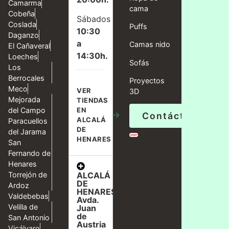
Camarma
cama
Cobeña
Sábados
Coslada
Puffs
10:30
Daganzo
a
Camas nido
El Cañaveral
14:30h.
Loeches
Sofás
Los
Berrocales
Proyectos
Meco
VER
3D
Mejorada
TIENDAS
del Campo
EN
→
Contáctanos
ALCALÁ
Paracuellos
DE
del Jarama
HENARES
San
Fernando de
Henares
ALCALÁ
Torrejón de
DE
Ardoz
HENARES,
Valdebebas
Avda.
Velilla de
Juan
de
San Antonio
Austria
Vicálvaro