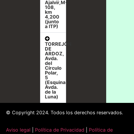
Ajalvir,M-
108,
km
4,200
(junto
a ITP)
TORREJÓN
DE
ARDOZ,
Avda.
del
Círculo
Polar,
5
(Esquina
Avda.
de la
Luna)
© Copyright 2024. Todos los derechos reservados.
Aviso legal
|
Política de Privacidad
|
Política de