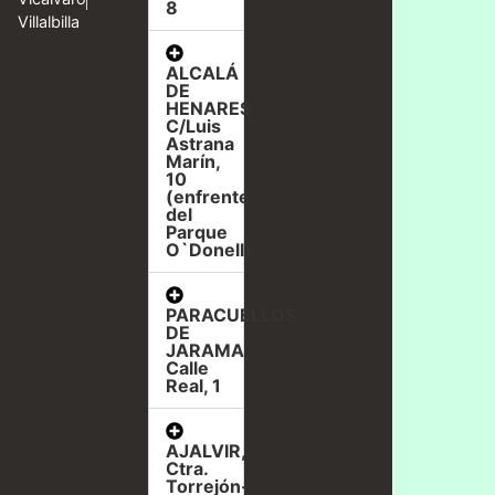
8
Villalbilla
ALCALÁ
DE
HENARES,
C/Luis
Astrana
Marín,
10
(enfrente
del
Parque
O`Donell)
PARACUELLOS
DE
JARAMA,
Calle
Real, 1
AJALVIR,
Ctra.
Torrejón-