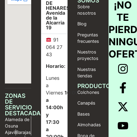
SOMOS
¡NO
DE
Sobre
HENARES,
Avenida
nosotros
TE
de la
Alcarria
Blog
PIER
19
Preguntas
NING
91
frecuentes
064 27
OFER
Nuestros
43
proyectos
Horario:
Nuestras
tiendas
Lunes
a
PRODUCTOS
Viernes
10:00
Colchones
ZONAS
a
DE
Canapés
SERVICIO
14:00h
DESTACADAS
Bases
y
Alameda de
17:30
Almohadas
Osuna
a
Ajavil
Barajas
Ropa de
20:00h.