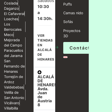
Sábados
Coslada
Puffs
10:30
Daganzo
a
Camas nido
El Cañaveral
14:30h.
Loeches
Sofás
Los
Berrocales
Proyectos
Meco
VER
3D
Mejorada
TIENDAS
del Campo
EN
→
Contáctanos
ALCALÁ
Paracuellos
DE
del Jarama
HENARES
San
Fernando de
Henares
ALCALÁ
Torrejón de
DE
Ardoz
HENARES,
Valdebebas
Avda.
Velilla de
Juan
de
San Antonio
Austria
Vicálvaro
8
Villalbilla