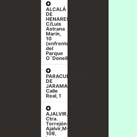
ALCALÁ
DE
HENARES,
C/Luis
Astrana
Marín,
10
(enfrente
del
Parque
O`Donell)
PARACUELLOS
DE
JARAMA,
Calle
Real, 1
AJALVIR,
Ctra.
Torrejón-
Ajalvir,M-
108,