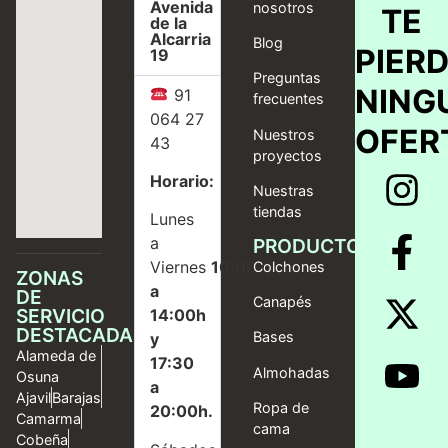
Avenida
nosotros
TE
de la
Alcarria
Blog
PIER
19
Preguntas
NING
91
frecuentes
064 27
OFER
Nuestros
43
proyectos
Horario:
Nuestras
tiendas
Lunes
a
PRODUCTOS
Viernes
10:00
Colchones
ZONAS
a
DE
Canapés
SERVICIO
14:00h
DESTACADAS
Bases
y
Alameda de
17:30
Almohadas
Osuna
a
Ajavil
Barajas
Ropa de
20:00h.
Camarma
cama
Cobeña