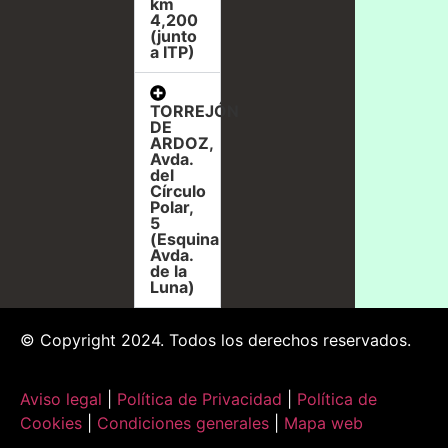
km
4,200
(junto
a ITP)
TORREJÓN
DE
ARDOZ,
Avda.
del
Círculo
Polar,
5
(Esquina
Avda.
de la
Luna)
© Copyright 2024. Todos los derechos reservados.
Aviso legal
|
Política de Privacidad
|
Política de
Cookies
|
Condiciones generales
|
Mapa web