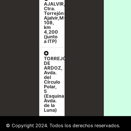
AJALVIR,
Ctra.
Torrejón-
Ajalvir,M-
108,
km
4,200
(junto
a ITP)
TORREJÓN
DE
ARDOZ,
Avda.
del
Círculo
Polar,
5
(Esquina
Avda.
de la
Luna)
© Copyright 2024. Todos los derechos reservados.