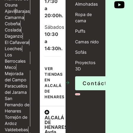
17:30
Almohadas
Osuna
a
Ajavil
Barajas
Ropa de
20:00h.
Camarma
cama
Cobeña
Sábados
Coslada
Puffs
10:30
Daganzo
a
Camas nido
El Cañaveral
14:30h.
Loeches
Sofás
Los
Berrocales
Proyectos
Meco
VER
3D
Mejorada
TIENDAS
del Campo
EN
→
Contáctanos
ALCALÁ
Paracuellos
DE
del Jarama
HENARES
San
Fernando de
Henares
ALCALÁ
Torrejón de
DE
Ardoz
HENARES,
Valdebebas
Avda.