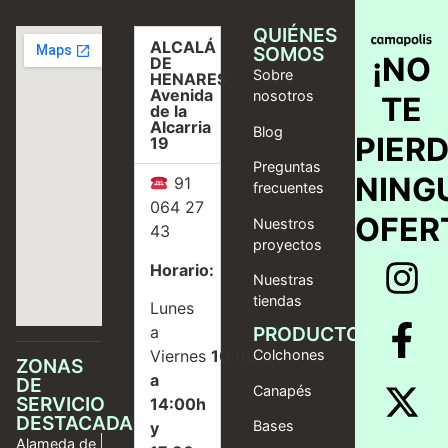
QUIÉNES
ALCALÁ
SOMOS
¡NO
DE
Sobre
HENARES,
Avenida
nosotros
TE
de la
Alcarria
Blog
PIER
19
Preguntas
NING
91
frecuentes
064 27
OFER
Nuestros
43
proyectos
Horario:
Nuestras
tiendas
Lunes
a
PRODUCTOS
Viernes
10:00
Colchones
ZONAS
a
DE
Canapés
SERVICIO
14:00h
DESTACADAS
Bases
y
Alameda de