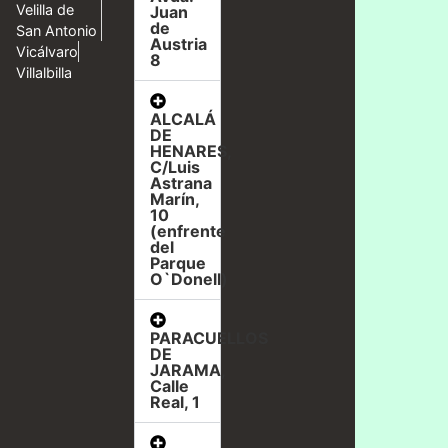
Velilla de
Juan
de
San Antonio
Austria
Vicálvaro
8
Villalbilla
ALCALÁ
DE
HENARES,
C/Luis
Astrana
Marín,
10
(enfrente
del
Parque
O`Donell)
PARACUELLOS
DE
JARAMA,
Calle
Real, 1