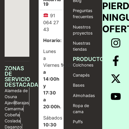
Blog
PIER
19
Preguntas
NING
91
frecuentes
064 27
OFER
Nuestros
43
proyectos
Horario:
Nuestras
tiendas
Lunes
a
PRODUCTOS
Viernes
10:00
Colchones
ZONAS
a
DE
Canapés
SERVICIO
14:00h
DESTACADAS
Bases
y
Alameda de
17:30
Almohadas
Osuna
a
Ajavil
Barajas
Ropa de
20:00h.
Camarma
cama
Cobeña
Sábados
Coslada
Puffs
10:30
Daganzo