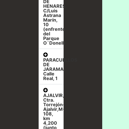
DE
HENARES,
C/Luis
Astrana
Marín,
10
(enfrente
del
Parque
O`Donell)
PARACUELLOS
DE
JARAMA,
Calle
Real, 1
AJALVIR,
Ctra.
Torrejón-
Ajalvir,M-
108,
km
4,200
(junto