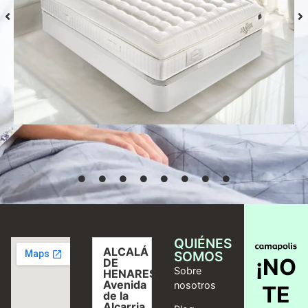
Colchón S-Grafeno Hannes
Desde
769,00
€
Seleccionar
opciones
QUIÉNES
ALCALÁ
SOMOS
¡NO
DE
Sobre
HENARES,
Avenida
nosotros
TE
de la
Alcarria