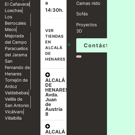
a
Camas nido
El Cañaveral
14:30h.
Loeches
Sofás
Los
Berrocales
Proyectos
Meco
VER
3D
Mejorada
TIENDAS
del Campo
EN
→
Contáctanos
ALCALÁ
Paracuellos
DE
del Jarama
HENARES
San
Fernando de
Henares
ALCALÁ
Torrejón de
DE
Ardoz
HENARES,
Valdebebas
Avda.
Velilla de
Juan
de
San Antonio
Austria
Vicálvaro
8
Villalbilla
ALCALÁ