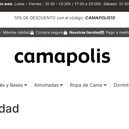
ión web
:
Lunes – Viernes : 10:30 – 13:30h / 17:30 a 20:00h. Sábado: 10:3
10% DE DESCUENTO con el código:
CAMAPOLIS10
Máxima calidad
Compra segura
Nuestras tiendas
Pago a medi
és y Bases
Almohadas
Ropa de Cama
Dormit
idad