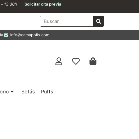
0 – 13:30h
Solicitar cita previa
da
info@camapolis.com
orio
Sofás
Puffs