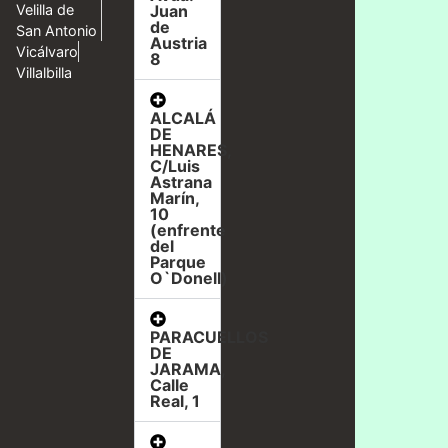
Velilla de
Juan
de
San Antonio
Austria
Vicálvaro
8
Villalbilla
ALCALÁ
DE
HENARES,
C/Luis
Astrana
Marín,
10
(enfrente
del
Parque
O`Donell)
PARACUELLOS
DE
JARAMA,
Calle
Real, 1