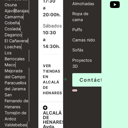
17:30
Almohadas
Osuna
a
Ajavil
Barajas
Ropa de
20:00h.
Camarma
cama
Cobeña
Sábados
Coslada
Puffs
10:30
Daganzo
a
Camas nido
El Cañaveral
14:30h.
Loeches
Sofás
Los
Berrocales
Proyectos
Meco
VER
3D
Mejorada
TIENDAS
del Campo
EN
→
Contáctanos
ALCALÁ
Paracuellos
DE
del Jarama
HENARES
San
Fernando de
Henares
ALCALÁ
Torrejón de
DE
Ardoz
HENARES,
Valdebebas
Avda.