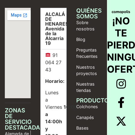
QUIÉNES
ALCALÁ
SOMOS
¡NO
DE
Sobre
HENARES,
Avenida
nosotros
TE
de la
Alcarria
Blog
PIER
19
Preguntas
NING
91
frecuentes
064 27
OFER
Nuestros
43
proyectos
Horario:
Nuestras
tiendas
Lunes
a
PRODUCTOS
Viernes
10:00
Colchones
ZONAS
a
DE
Canapés
SERVICIO
14:00h
DESTACADAS
Bases
y
Alameda de