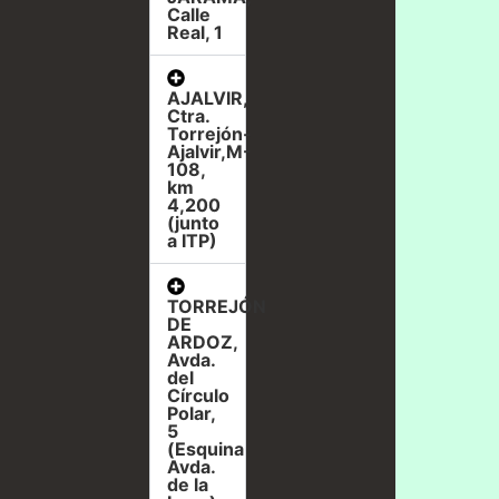
Calle
Real, 1
AJALVIR,
Ctra.
Torrejón-
Ajalvir,M-
108,
km
4,200
(junto
a ITP)
TORREJÓN
DE
ARDOZ,
Avda.
del
Círculo
Polar,
5
(Esquina
Avda.
de la