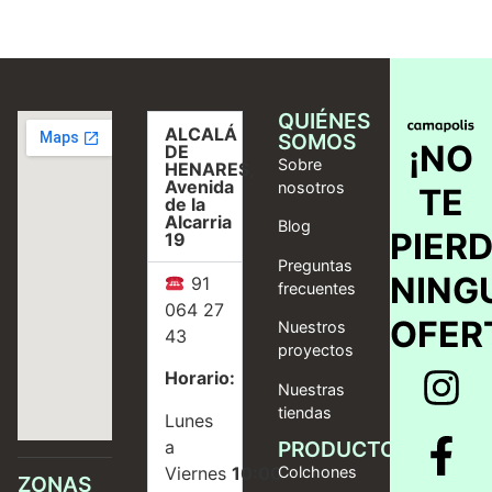
QUIÉNES
ALCALÁ
SOMOS
¡NO
DE
Sobre
HENARES,
Avenida
nosotros
TE
de la
Alcarria
Blog
PIER
19
Preguntas
NING
91
frecuentes
064 27
OFER
Nuestros
43
proyectos
Horario:
Nuestras
tiendas
Lunes
a
PRODUCTOS
Viernes
10:00
Colchones
ZONAS