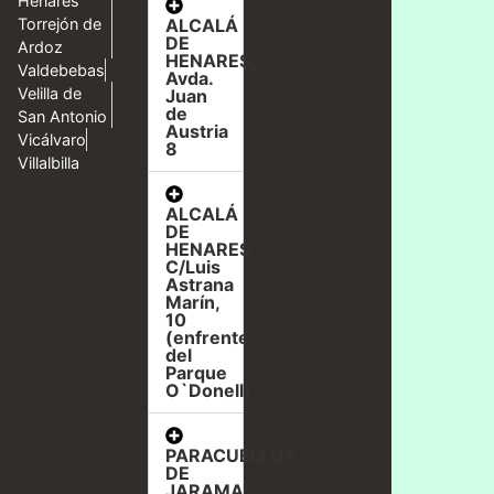
Henares
ALCALÁ
Torrejón de
DE
Ardoz
HENARES,
Valdebebas
Avda.
Velilla de
Juan
de
San Antonio
Austria
Vicálvaro
8
Villalbilla
ALCALÁ
DE
HENARES,
C/Luis
Astrana
Marín,
10
(enfrente
del
Parque
O`Donell)
PARACUELLOS
DE
JARAMA,