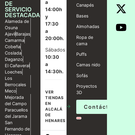
a
DE
Canapés
SERVICIO
14:00h
DESTACADAS
Bases
y
Alameda de
17:30
Almohadas
Osuna
a
Ajavil
Barajas
Ropa de
20:00h.
Camarma
cama
Cobeña
Sábados
Coslada
Puffs
10:30
Daganzo
a
Camas nido
El Cañaveral
14:30h.
Loeches
Sofás
Los
Berrocales
Proyectos
Meco
VER
3D
Mejorada
TIENDAS
del Campo
EN
→
Contáctanos
ALCALÁ
Paracuellos
DE
del Jarama
HENARES
San
Fernando de