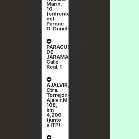
Marín,
10
(enfrente
del
Parque
O`Donell)
PARACUELLOS
DE
JARAMA,
Calle
Real, 1
AJALVIR,
Ctra.
Torrejón-
Ajalvir,M-
108,
km
4,200
(junto
a ITP)