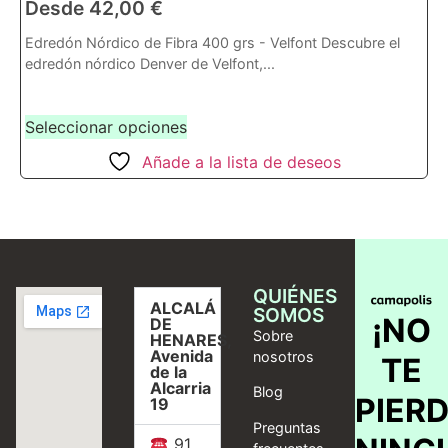
Desde
42,00
€
Edredón Nórdico de Fibra 400 grs - Velfont Descubre el
edredón nórdico Denver de Velfont,...
Seleccionar opciones
Añade a la lista de deseos
QUIÉNES
ALCALÁ
SOMOS
¡NO
DE
Sobre
HENARES,
Avenida
nosotros
TE
de la
Alcarria
Blog
PIER
19
Preguntas
91