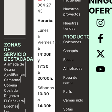
NING
frecuentes
064 27
OFER
Nuestros
43
proyectos
Horario:
Nuestras
tiendas
Lunes
a
PRODUCTOS
Viernes
10:00
Colchones
ZONAS
a
DE
Canapés
SERVICIO
14:00h
DESTACADAS
Bases
y
Alameda de
17:30
Almohadas
Osuna
a
Ajavil
Barajas
Ropa de
20:00h.
Camarma
cama
Cobeña
Sábados
Coslada
Puffs
10:30
Daganzo
a
Camas nido
El Cañaveral
14:30h.
Loeches
Sofás
Los