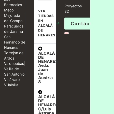
Berrocales
Proyectos
Meco
VER
3D
Mejorada
TIENDAS
del Campo
EN
→
Contáctanos
ALCALÁ
Paracuellos
DE
del Jarama
HENARES
San
Fernando de
Henares
ALCALÁ
Torrejón de
DE
Ardoz
HENARES,
Valdebebas
Avda.
Velilla de
Juan
de
San Antonio
Austria
Vicálvaro
8
Villalbilla
ALCALÁ
DE
HENARES,
C/Luis
Astrana