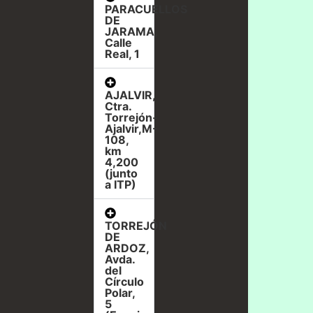
PARACUELLOS
DE
JARAMA,
Calle
Real, 1
AJALVIR,
Ctra.
Torrejón-
Ajalvir,M-
108,
km
4,200
(junto
a ITP)
TORREJÓN
DE
ARDOZ,
Avda.
del
Círculo
Polar,
5