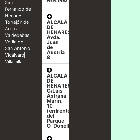
HENARES
San
Fernando de
Henares
ALCALÁ
Torrejón de
DE
Ardoz
HENARES,
Valdebebas
Avda.
Velilla de
Juan
de
San Antonio
Austria
Vicálvaro
8
Villalbilla
ALCALÁ
DE
HENARES,
C/Luis
Astrana
Marín,
10
(enfrente
del
Parque
O`Donell)