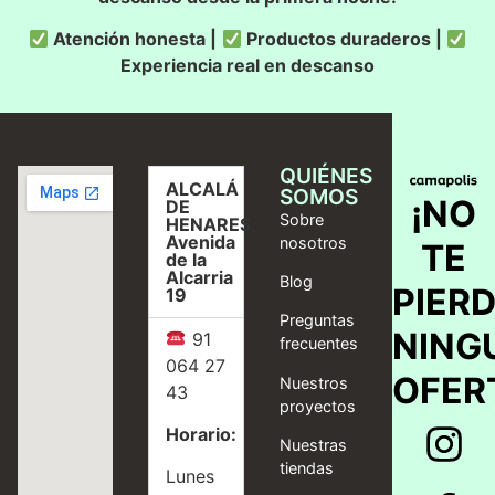
Atención honesta |
Productos duraderos |
Experiencia real en descanso
QUIÉNES
ALCALÁ
SOMOS
¡NO
DE
Sobre
HENARES,
Avenida
nosotros
TE
de la
Alcarria
Blog
PIER
19
Preguntas
NING
91
frecuentes
064 27
OFER
Nuestros
43
proyectos
Horario:
Nuestras
tiendas
Lunes