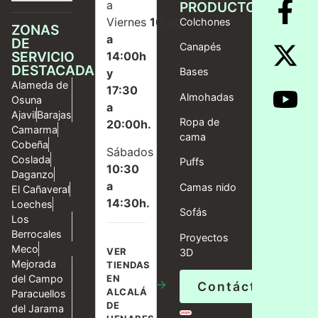
a
PRODUCTOS
Viernes
10:00
Colchones
ZONAS
a
DE
Canapés
SERVICIO
14:00h
DESTACADAS
Bases
y
Alameda de
17:30
Almohadas
Osuna
a
Ajavil
Barajas
Ropa de
20:00h.
Camarma
cama
Cobeña
Sábados
Coslada
Puffs
10:30
Daganzo
a
Camas nido
El Cañaveral
14:30h.
Loeches
Sofás
Los
Berrocales
Proyectos
Meco
VER
3D
Mejorada
TIENDAS
del Campo
EN
→
Contáctanos
ALCALÁ
Paracuellos
DE
del Jarama