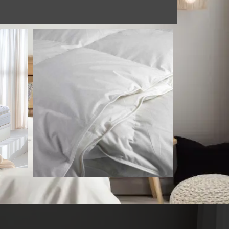
Edredón Nórdico Duvet plumón y
plumitas
Desde
82,00
€
s
Seleccionar opciones