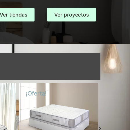
Ver tiendas
Ver proyectos
¡Oferta!
Colch
Colchón Select
De
Desde
569,00
€
p