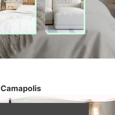
Cabeceros
Sofas
n Camapolis