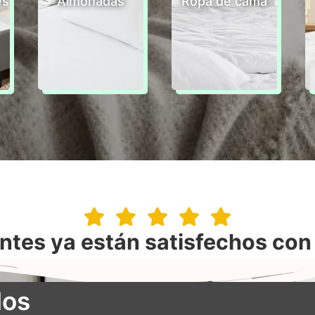
es
Almohadas
Ropa de cama
ntes ya están satisfechos co
dos