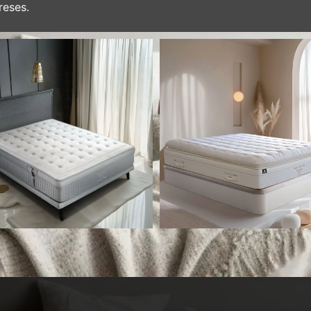
reses.
Colchón Dual Fresh
Colchón Sublime
Desde
1.286,28
€
Desde
1.350,00
€
Seleccionar opciones
Seleccionar opcione