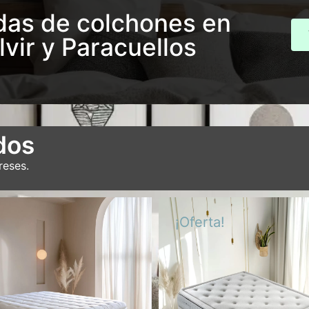
ndas de colchones en
lvir y Paracuellos
dos
reses.
¡Oferta!
Colchón Sublime
Colchón Premium To