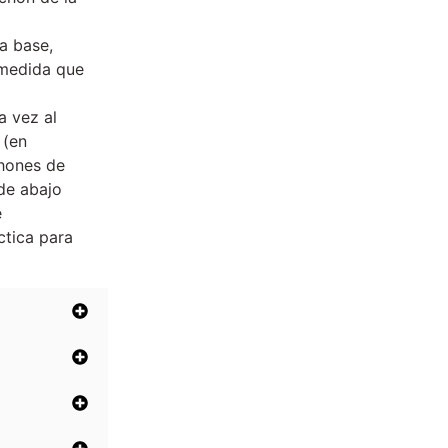
a base,
 medida que
a vez al
 (en
chones de
de abajo
e
ctica para