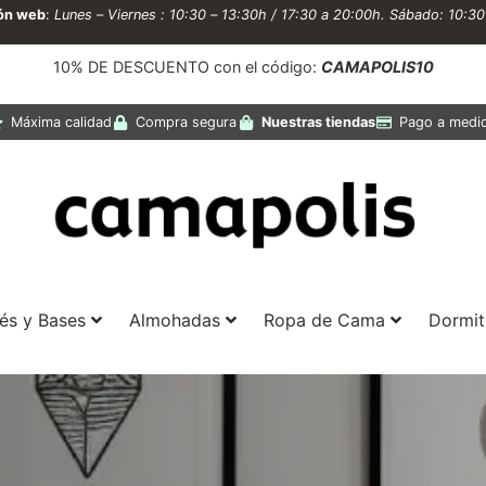
ión web
:
Lunes – Viernes : 10:30 – 13:30h / 17:30 a 20:00h. Sábado: 10:3
10% DE DESCUENTO con el código:
CAMAPOLIS10
Máxima calidad
Compra segura
Nuestras tiendas
Pago a medi
és y Bases
Almohadas
Ropa de Cama
Dormit