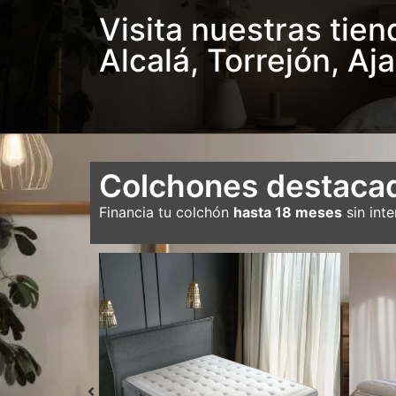
Visita nuestras tie
Alcalá, Torrejón, Aja
Colchones destaca
Financia tu colchón
hasta 18 meses
sin inte
 6cm Cooling
72
€
Colchón Dual Fresh