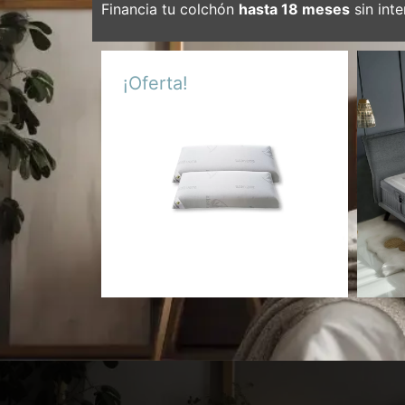
Financia tu colchón
hasta 18 meses
sin inte
¡Oferta!
Almohada Viscoelástica Viaje-
PACK 2 almohadas
58,00
€
49,00
€
Añadir al carrito