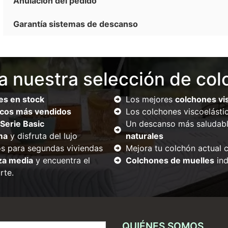
Anulación del pedido
Garantía sistemas de descanso
a nuestra selección de co
es en stock
Los mejores
colchones vis
icos más vendidos
Los colchones viscoelásti
Serie Basic
Un descanso más saludabl
ma
y disfruta del lujo
naturales
os para segundas viviendas
Mejora tu colchón actual 
za media
y encuentra el
Colchones de muelles
ind
rte.
QUIÉNES SOMOS