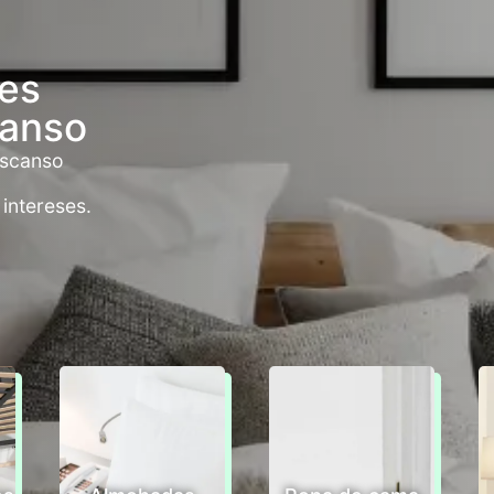
nes
canso
escanso
 intereses.