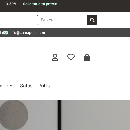
0 – 13:30h
Solicitar cita previa
da
info@camapolis.com
orio
Sofás
Puffs