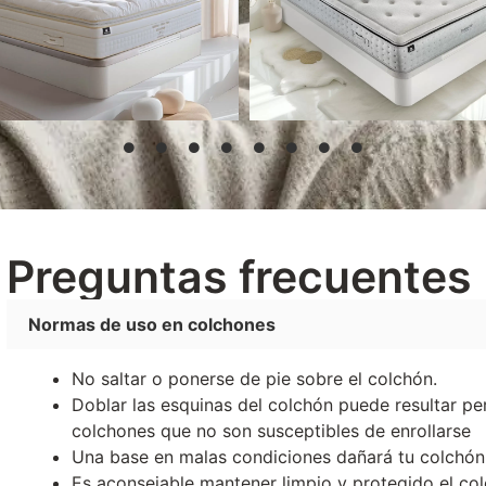
Desde
1.350,00
€
Desde
639,00
€
Seleccionar opciones
Seleccionar opcione
Preguntas frecuentes
Normas de uso en colchones
No saltar o ponerse de pie sobre el colchón.
Doblar las esquinas del colchón puede resultar per
colchones que no son susceptibles de enrollarse
Una base en malas condiciones dañará tu colchón
Es aconsejable mantener limpio y protegido el col