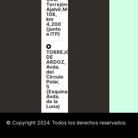
Torrejón-
Ajalvir,M-
108,
km
4,200
(junto
a ITP)
TORREJÓN
DE
ARDOZ,
Avda.
del
Círculo
Polar,
5
(Esquina
Avda.
de la
Luna)
© Copyright 2024. Todos los derechos reservados.