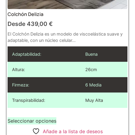
Colchón Delizia
Desde
439,00
€
El Colchón Delizia es un modelo de viscoelástica suave y
adaptable, con un núcleo celular...
Adaptabilidad:
Buena
Altura:
26cm
Firmeza:
6 Media
Transpirabilidad:
Muy Alta
Seleccionar opciones
Añade a la lista de deseos