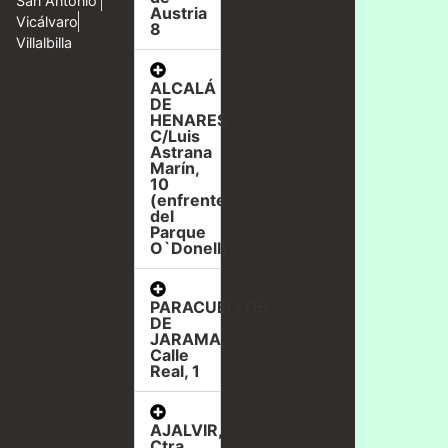
San Antonio
Austria
Vicálvaro
8
Villalbilla
ALCALÁ
DE
HENARES,
C/Luis
Astrana
Marín,
10
(enfrente
del
Parque
O`Donell)
PARACUELLOS
DE
JARAMA,
Calle
Real, 1
AJALVIR,
Ctra.