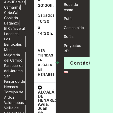
Ajavil
Barajas
Ropa de
20:00h.
Camarma
cama
Cobeña
Sábados
Coslada
Puffs
10:30
Daganzo
a
Camas nido
El Cañaveral
14:30h.
Loeches
Sofás
Los
Berrocales
Proyectos
Meco
VER
3D
Mejorada
TIENDAS
del Campo
EN
→
Contáctanos
ALCALÁ
Paracuellos
DE
del Jarama
HENARES
San
Fernando de
Henares
ALCALÁ
Torrejón de
DE
Ardoz
HENARES,
Valdebebas
Avda.
Velilla de
Juan
de