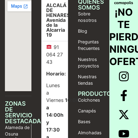
QUIÉNES
ALCALÁ
SOMOS
¡NO
DE
Sobre
HENARES,
Avenida
nosotros
TE
de la
Alcarria
Blog
PIER
19
Preguntas
NING
91
frecuentes
064 27
OFER
Nuestros
43
proyectos
Horario:
Nuestras
tiendas
Lunes
a
PRODUCTOS
Viernes
10:00
Colchones
ZONAS
a
DE
Canapés
SERVICIO
14:00h
DESTACADAS
Bases
y
Alameda de
17:30
Almohadas
Osuna
a