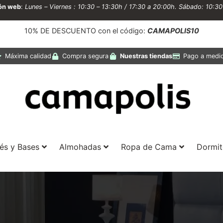
ión web
:
Lunes – Viernes : 10:30 – 13:30h / 17:30 a 20:00h. Sábado: 10:3
10% DE DESCUENTO con el código:
CAMAPOLIS10
Máxima calidad
Compra segura
Nuestras tiendas
Pago a medi
és y Bases
Almohadas
Ropa de Cama
Dormit