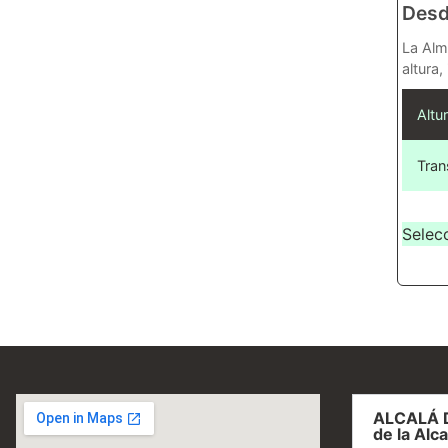
Des
La Alm
altura,
Altur
Tran
Selec
ALCALÁ 
de la Alca