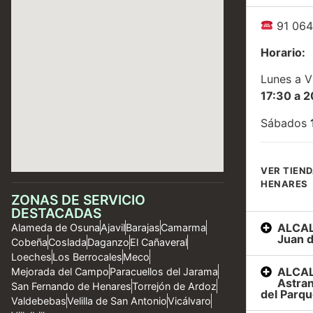
91 064
Horario:
Lunes a V
17:30 a 2
Sábados
VER TIEND
HENARES
ZONAS DE SERVICIO
DESTACADAS
ALCAL
Alameda de Osuna
Ajavil
Barajas
Camarma
Juan d
Cobeña
Coslada
Daganzo
El Cañaveral
Loeches
Los Berrocales
Meco
ALCAL
Mejorada del Campo
Paracuellos del Jarama
Astran
San Fernando de Henares
Torrejón de Ardoz
del Parqu
Valdebebas
Velilla de San Antonio
Vicálvaro