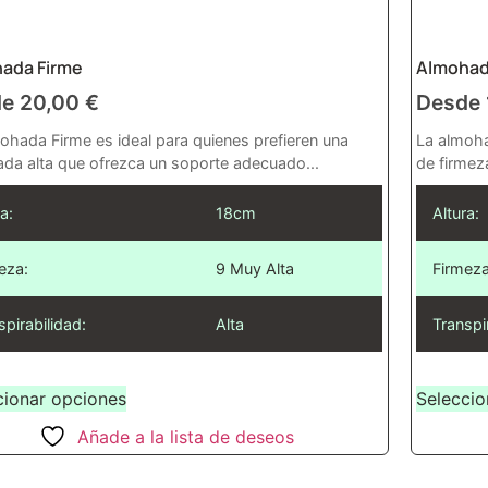
ada Firme
Almohad
de
20,00
€
Desde
ohada Firme es ideal para quienes prefieren una
La almoha
da alta que ofrezca un soporte adecuado...
de firmeza
a:
18cm
Altura:
eza:
9 Muy Alta
Firmeza
spirabilidad:
Alta
Transpi
cionar opciones
Seleccio
Añade a la lista de deseos