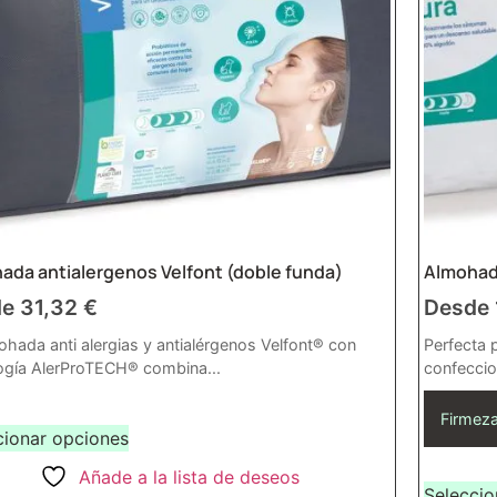
ada antialergenos Velfont (doble funda)
Almohada
de
31,32
€
Desde
ohada anti alergias y antialérgenos Velfont® con
Perfecta 
ogía AlerProTECH® combina...
confeccio
Firmeza
cionar opciones
Añade a la lista de deseos
Seleccio