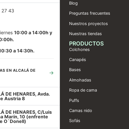
Blog
 27 43
Preguntas frecuentes
Nuestros proyectos
iernes
10:00 a 14:00h y
Nuestras tiendas
0:00h.
PRODUCTOS
Colchones
10:30 a 14:30h.
Canapés
Bases
AS EN ALCALÁ DE
→
Almohadas
Ropa de cama
Á DE HENARES, Avda.
e Austria 8
Puffs
Camas nido
Á DE HENARES, C/Luis
a Marín, 10 (enfrente
Sofás
e O`Donell)