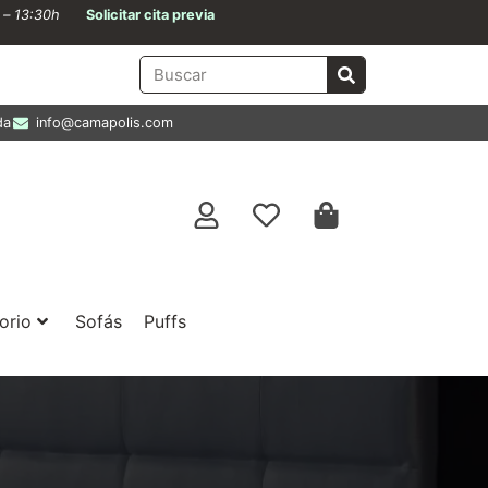
0 – 13:30h
Solicitar cita previa
da
info@camapolis.com
orio
Sofás
Puffs