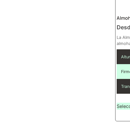
Almoh
Des
La Alm
almoha
Altur
Firm
Tran
Selec