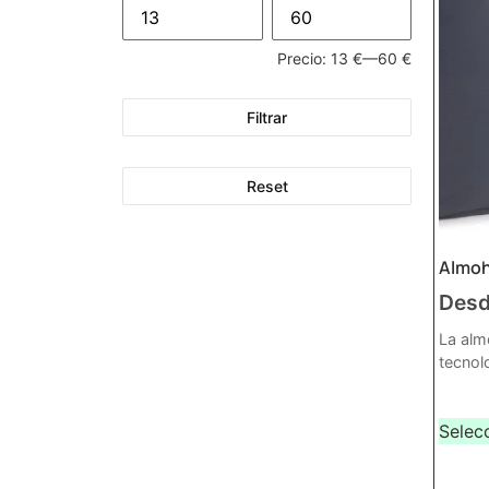
Precio:
13 €
—
60 €
Filtrar
Reset
Almoh
Des
La alm
tecnol
Selec