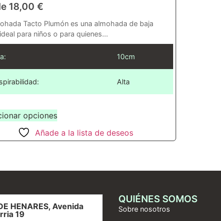
de
18,00
€
ohada Tacto Plumón es una almohada de baja
 ideal para niños o para quienes...
a:
10cm
spirabilidad:
Alta
cionar opciones
Añade a la lista de deseos
QUIÉNES SOMOS
DE HENARES, Avenida
Sobre nosotros
rria 19