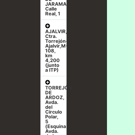
JARAMA,
Calle
Real, 1
AJALVIR,
Ctra.
Torrejón-
Ajalvir,M-
108,
km
4,200
(junto
a ITP)
TORREJÓN
DE
ARDOZ,
Avda.
del
Círculo
Polar,
5
(Esquina
Avda.