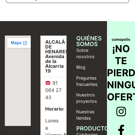
QUIÉNES
ALCALÁ
SOMOS
¡NO
DE
Sobre
HENARES,
Avenida
nosotros
TE
de la
Alcarria
Blog
PIER
19
Preguntas
NING
91
frecuentes
064 27
OFER
Nuestros
43
proyectos
Horario:
Nuestras
tiendas
Lunes
a
PRODUCTOS
Viernes
10:00
Colchones