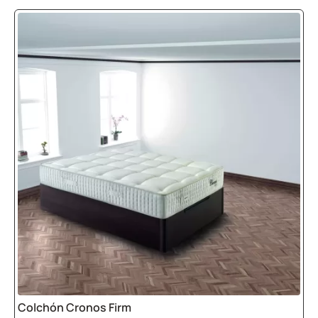
que se transmitan al otro lado del colchón
.
¡Perfecto para parejas!
Muelles continuos:
Con una única pieza de alambre continuo,
estos colchones ofrecen un soporte
uniforme y mayor durabilidad. Son ideales
para quienes buscan
firmeza extra
,
especialmente para aliviar
problemas de
espalda
. En
Camapolis
, tenemos toda una
sección de
colchones especializados
.
Colchones diseñados para necesidades
específicas, ofreciendo el confort y soporte
personalizado para un mejor descanso.
Colchones viscoelásticos
de muelles:
Colchón Cronos Firm