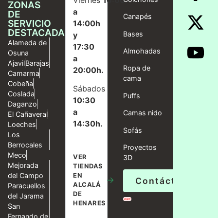
ZONAS
a
DE
Canapés
SERVICIO
14:00h
DESTACADAS
Bases
y
Alameda de
17:30
Almohadas
Osuna
a
Ajavil
Barajas
Ropa de
20:00h.
Camarma
cama
Cobeña
Sábados
Coslada
Puffs
10:30
Daganzo
a
Camas nido
El Cañaveral
14:30h.
Loeches
Sofás
Los
Berrocales
Proyectos
Meco
VER
3D
Mejorada
TIENDAS
del Campo
EN
→
Contáctanos
ALCALÁ
Paracuellos
DE
del Jarama
HENARES
San
Fernando de