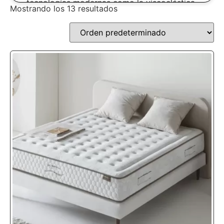
tecnologías modernas como la viscoelástica,
Mostrando los 13 resultados
ahora puedes disfrutar del soporte firme de
los muelles combinado con la adaptabilidad
de los
materiales avanzados
.
Si estás buscando mejorar tu descanso y
maximizar el bienestar
, ¡este es el momento
de descubrir el colchón perfecto para ti!
¿Qué ventajas tiene
un colchón de
muelles?
Un colchón de muelles utiliza una base de
resortes metálicos para ofrecer
soporte y
firmeza.
Pero no todos los colchones de
muelles son iguales. Hoy en día, existen
varios tipos que se adaptan a diferentes