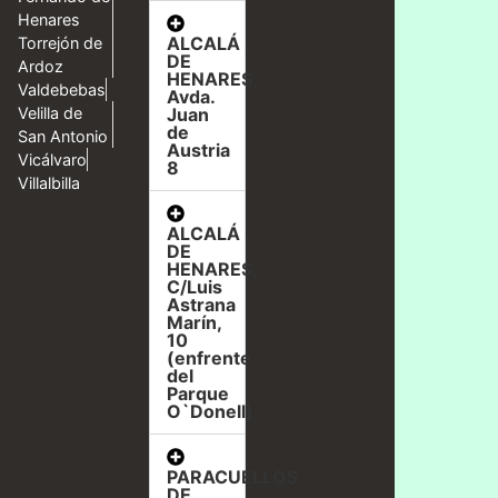
Henares
ALCALÁ
Torrejón de
DE
Ardoz
HENARES,
Valdebebas
Avda.
Velilla de
Juan
de
San Antonio
Austria
Vicálvaro
8
Villalbilla
ALCALÁ
DE
HENARES,
C/Luis
Astrana
Marín,
10
(enfrente
del
Parque
O`Donell)
PARACUELLOS
DE