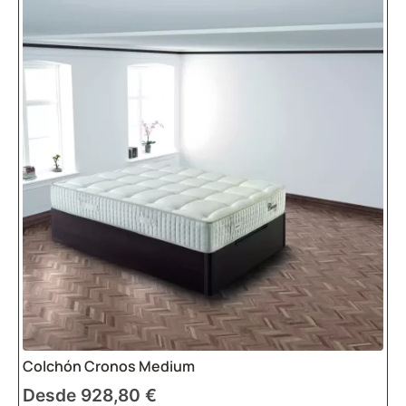
columna de manera ergonómica.
Ventilación
: Los muelles permiten la
circulación del aire, evitando la
acumulación de calor durante la noche.
Durabilidad
: Su diseño combina
materiales de calidad que prolongan la
vida útil del colchón.
Independencia de lechos
: Si duermes
con alguien, los movimientos de tu
pareja no te interrumpirán gracias a los
muelles ensacados.
Cómo elegir el mejor
colchón de muelles
para ti
Elegir el
colchón ideal
requiere tener en
Colchón Cronos Medium
cuenta tus preferencias personales y
Desde
928,80
€