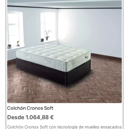
necesario para mantener una postura
correcta.
Firmeza media
: Ideal para quienes
buscan un equilibrio entre suavidad y
soporte.
3. Considera el grosor del
colchón:
Un colchón de al menos 25 cm de altura
garantiza mayor comodidad y soporte,
gracias a la inclusión de capas adicionales.
4. Busca tecnología
avanzada:
Colchón Cronos Soft
Los
colchones viscoelásticos
con gel o
tecnología de enfriamiento son ideales si
Desde
1.064,88
€
tiendes a pasar calor por la noche. Por eso
Colchón Cronos Soft con tecnología de muelles ensacados