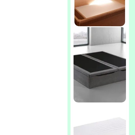
Soluciones
ortopédicas o
extra firmes: para
quienes necesitan
cuidar la espalda.
Canapés
funcionales y
resistentes