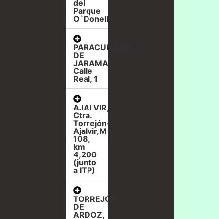
del
Parque
O`Donell)
PARACUELLOS
DE
JARAMA,
Calle
Real, 1
AJALVIR,
Ctra.
Torrejón-
Ajalvir,M-
108,
km
4,200
(junto
a ITP)
TORREJÓN
DE
ARDOZ,