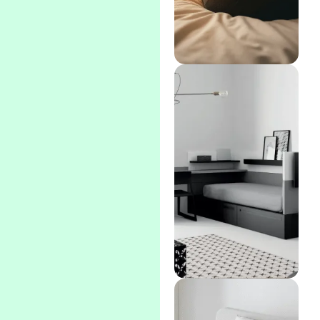
Viscoelásticos
con memoria
inteligente:
suavidad y
adaptación
progresiva.
Muelles
ensacados con