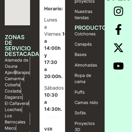
proyectos
Horario:
Nuestras
tiendas
Lunes
a
PRODUCTOS
Viernes
10:00
Colchones
ZONAS
a
DE
Canapés
SERVICIO
14:00h
DESTACADAS
Bases
y
Alameda de
17:30
Almohadas
Osuna
a
Ajavil
Barajas
Ropa de
20:00h.
Camarma
cama
Cobeña
Sábados
Coslada
Puffs
10:30
Daganzo
a
Camas nido
El Cañaveral
14:30h.
Loeches
Sofás
Los
Berrocales
Proyectos
Meco
VER
3D