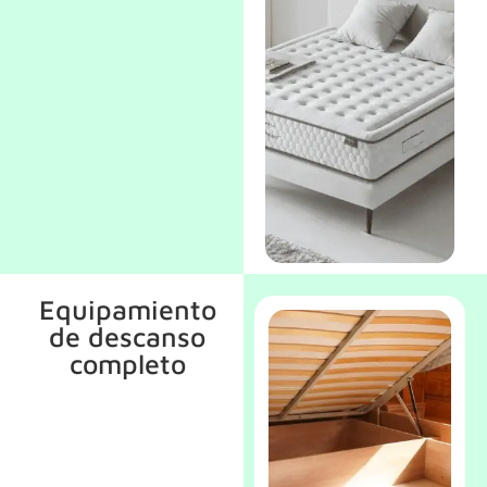
refuerzo lumbar:
estabilidad sin
renunciar al
confort.
Modelos juveniles
Equipamiento
o compactos:
de descanso
perfectos para
camas nido, literas
completo
o espacios
reducidos.