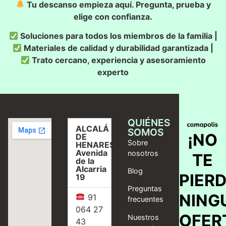
Tu descanso empieza aquí. Pregunta, prueba y
elige con confianza.
Soluciones para todos los miembros de la familia |
Materiales de calidad y durabilidad garantizada |
Trato cercano, experiencia y asesoramiento
experto
QUIÉNES
ALCALÁ
SOMOS
¡NO
DE
Sobre
HENARES,
Avenida
nosotros
TE
de la
Alcarria
Blog
PIER
19
Preguntas
NING
91
frecuentes
064 27
OFER
Nuestros
43