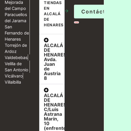
Mejorada
TIENDAS
del Campo
EN
→
Contáctanos
ALCALÁ
Paracuellos
DE
del Jarama
HENARES
San
Fernando de
Henares
ALCALÁ
Torrejón de
DE
Ardoz
HENARES,
Valdebebas
Avda.
Velilla de
Juan
de
San Antonio
Austria
Vicálvaro
8
Villalbilla
ALCALÁ
DE
HENARES,
C/Luis
Astrana
Marín,
10
(enfrente