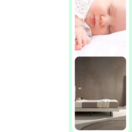
Almohada
Viscoelástica Aloe
Vera
Almohadas Bebes-
cuna