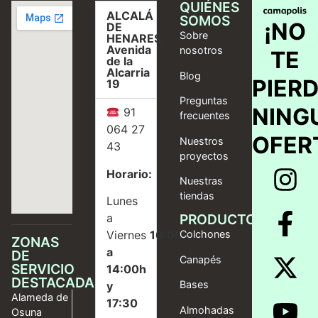
QUIÉNES
ALCALÁ
SOMOS
¡NO
DE
Sobre
HENARES,
Avenida
nosotros
TE
de la
Alcarria
Blog
PIER
19
Preguntas
NING
91
frecuentes
064 27
OFER
Nuestros
43
proyectos
Horario:
Nuestras
tiendas
Lunes
a
PRODUCTOS
Viernes
10:00
Colchones
ZONAS
a
DE
Canapés
SERVICIO
14:00h
DESTACADAS
Bases
y
Alameda de
17:30
Almohadas
Osuna