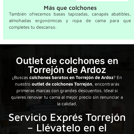
Más que colchones
También ofrecemos bases tapizadas, canapés abatibles,
almohadas ergonómicas y ropa de cama para que
completes tu descanso.
Base madera
Exclusive L-line
Outlet de colchones en
Torrejón de Ardoz
¿Buscas
colchones baratos en Torrejón de Ardoz
? En
nuestro
outlet de colchones Torrejón
, encontrarás
primeras marcas con grandes descuentos. Ideal si
quieres renovar tu cama al mejor precio sin renunciar a
la calidad.
Servicio Exprés Torrejón
– Llévatelo en el