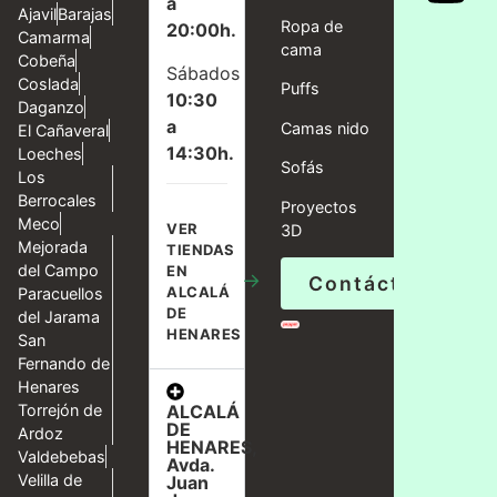
a
Ajavil
Barajas
Ropa de
20:00h.
Camarma
cama
Cobeña
Sábados
Coslada
Puffs
10:30
Daganzo
a
Camas nido
El Cañaveral
14:30h.
Loeches
Sofás
Los
Berrocales
Proyectos
Meco
VER
3D
Mejorada
TIENDAS
del Campo
EN
→
Contáctanos
ALCALÁ
Paracuellos
DE
del Jarama
HENARES
San
Fernando de
Henares
ALCALÁ
Torrejón de
DE
Ardoz
HENARES,
Valdebebas
Avda.
Velilla de
Juan