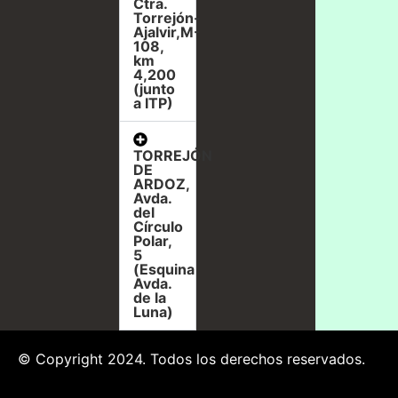
Ctra.
Torrejón-
Ajalvir,M-
108,
km
4,200
(junto
a ITP)
TORREJÓN
DE
ARDOZ,
Avda.
del
Círculo
Polar,
5
(Esquina
Avda.
de la
Luna)
© Copyright 2024. Todos los derechos reservados.