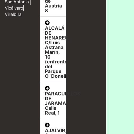
de
San Antonio
Austria
Vicálvaro
8
Villalbilla
ALCALÁ
DE
HENARES,
C/Luis
Astrana
Marín,
10
(enfrente
del
Parque
O`Donell)
PARACUELLOS
DE
JARAMA,
Calle
Real, 1
AJALVIR,