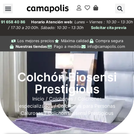
91 658 40 86
Horario Atención web
:
Lunes – Viernes : 10:30 – 13:30h
/ 17:30 a 20:00h. Sábado: 10:30 – 13:30h
Solicitar cita previa
Los mejores precios
Máxima calidad
Compra segura
Nuestras tiendas
Pago a medida
info@camapolis.com
Colchón Biosensi
Prestigious
Inicio
/
Colchones
/
Colchones
especializados
/
Colchones para Personas
Calurosas
/ Colchón Biosensi Prestigious