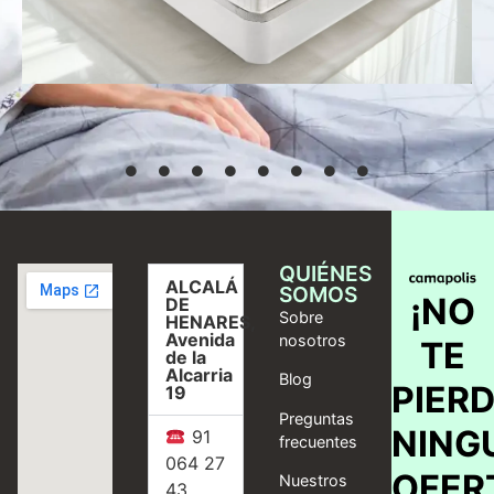
Seleccionar
opciones
QUIÉNES
ALCALÁ
SOMOS
¡NO
DE
Sobre
HENARES,
Avenida
nosotros
TE
de la
Alcarria
Blog
PIER
19
Preguntas
NING
91
frecuentes
064 27
OFER
Nuestros
43