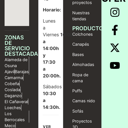
proyectos
Horario:
Nuestras
tiendas
Lunes
a
PRODUCTOS
Viernes
10:00
Colchones
ZONAS
a
DE
Canapés
SERVICIO
14:00h
DESTACADAS
Bases
y
Alameda de
17:30
Almohadas
Osuna
a
Ajavil
Barajas
Ropa de
20:00h.
Camarma
cama
Cobeña
Sábados
Coslada
Puffs
10:30
Daganzo
a
Camas nido
El Cañaveral
14:30h.
Loeches
Sofás
Los
Berrocales
Proyectos
Meco
VER
3D