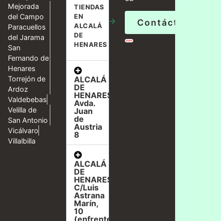
Mejorada
TIENDAS
del Campo
EN
→
Contáctanos
ALCALÁ
Paracuellos
DE
del Jarama
HENARES
San
Fernando de
Henares
ALCALÁ
Torrejón de
DE
Ardoz
HENARES,
Valdebebas
Avda.
Velilla de
Juan
de
San Antonio
Austria
Vicálvaro
8
Villalbilla
ALCALÁ
DE
HENARES,
C/Luis
Astrana
Marín,
10
(enfrente