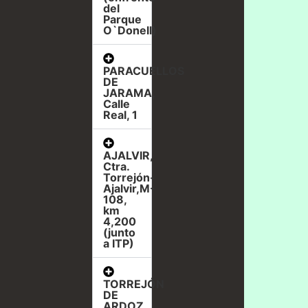
del
Parque
O`Donell)
PARACUELLOS
DE
JARAMA,
Calle
Real, 1
AJALVIR,
Ctra.
Torrejón-
Ajalvir,M-
108,
km
4,200
(junto
a ITP)
TORREJÓN
DE
ARDOZ,