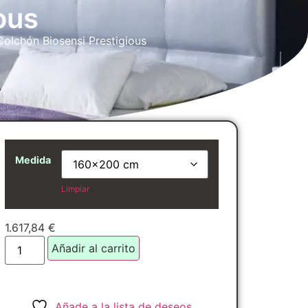
ous
Colchón Biosensi Prestigious
Medida
Limpiar
1.617,84
€
Añadir al carrito
Añade a la lista de deseos