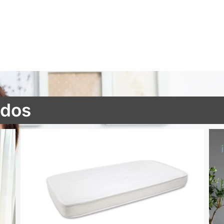
ados
Colchón cuna Air Active antiahogo aloe vera 3D
51,45
€