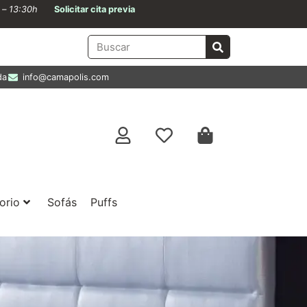
0 – 13:30h
Solicitar cita previa
da
info@camapolis.com
orio
Sofás
Puffs