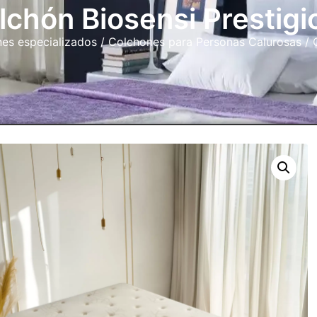
lchón Biosensi Prestigi
es especializados
/
Colchones para Personas Calurosas
/ 