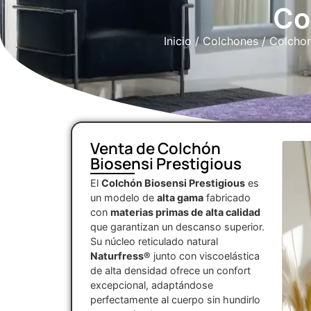
Co
Inicio
/
Colchones
/
Colchon
Venta de Colchón
Biosensi Prestigious
El
Colchón Biosensi Prestigious
es
un modelo de
alta gama
fabricado
con
materias primas de alta calidad
que garantizan un descanso superior.
Su núcleo reticulado natural
Naturfress®
junto con viscoelástica
de alta densidad ofrece un confort
excepcional, adaptándose
perfectamente al cuerpo sin hundirlo