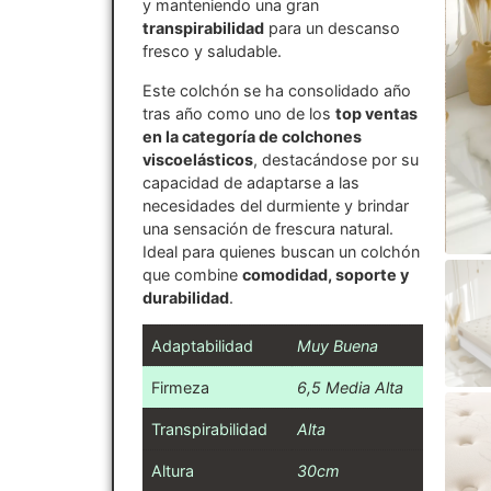
y manteniendo una gran
transpirabilidad
para un descanso
fresco y saludable.
Este colchón se ha consolidado año
tras año como uno de los
top ventas
en la categoría de colchones
viscoelásticos
, destacándose por su
capacidad de adaptarse a las
necesidades del durmiente y brindar
una sensación de frescura natural.
Ideal para quienes buscan un colchón
que combine
comodidad, soporte y
durabilidad
.
Adaptabilidad
Muy Buena
Firmeza
6,5 Media Alta
Transpirabilidad
Alta
Altura
30cm