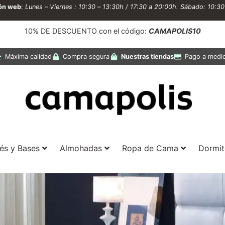
ión web
:
Lunes – Viernes : 10:30 – 13:30h / 17:30 a 20:00h. Sábado: 10:3
10% DE DESCUENTO con el código:
CAMAPOLIS10
Máxima calidad
Compra segura
Nuestras tiendas
Pago a medi
és y Bases
Almohadas
Ropa de Cama
Dormit