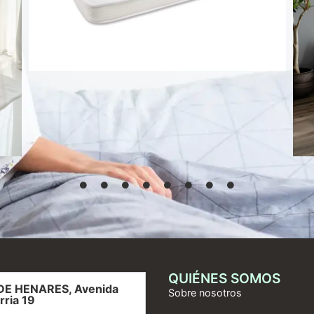
51,45
€
Añadir al
carrito
QUIÉNES SOMOS
DE HENARES, Avenida
Sobre nosotros
rria 19