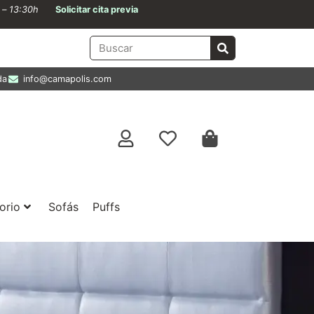
0 – 13:30h
Solicitar cita previa
da
info@camapolis.com
orio
Sofás
Puffs