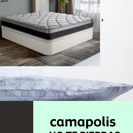
Colchón Delizia
Desde
439,00
€
Seleccionar
opciones