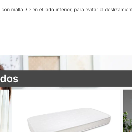
on malla 3D en el lado inferior, para evitar el deslizamien
ados
Colchón cuna Air Active antiahogo aloe vera 3D