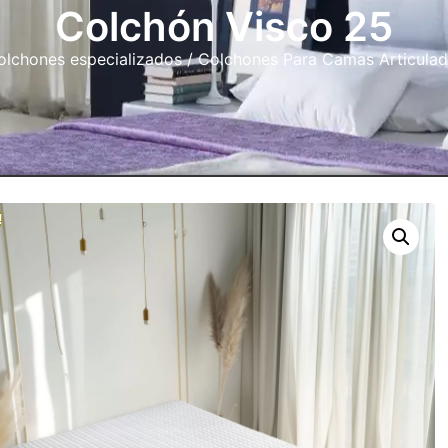
Colchón Visco 25
olchones especializados
/
Colchones Para Camas Articulad
!