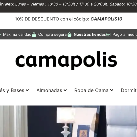
ión web
:
Lunes – Viernes : 10:30 – 13:30h / 17:30 a 20:00h. Sábado: 10:3
10% DE DESCUENTO con el código:
CAMAPOLIS10
Máxima calidad
Compra segura
Nuestras tiendas
Pago a medi
és y Bases
Almohadas
Ropa de Cama
Dormit