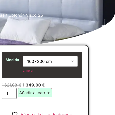
as
/ Colchón Visco 25
Medida
Limpiar
1.621,08
€
1.349,00
€
Añadir al carrito
Añade a la lista de deseos