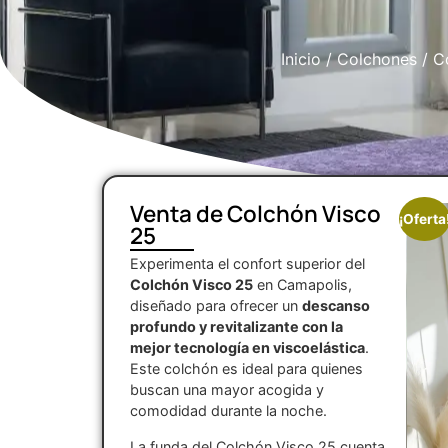
Inicio
/
Colchones
/
C
Venta de Colchón Visco
¡Oferta
25
Experimenta el confort superior del
Colchón Visco 25
en Camapolis,
diseñado para ofrecer un
descanso
profundo y revitalizante con la
mejor tecnología en viscoelástica
.
Este colchón es ideal para quienes
buscan una mayor acogida y
comodidad durante la noche.
La funda del Colchón Visco 25 cuenta