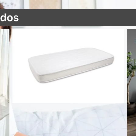
ados
Colchón cuna Air Active antiahogo aloe vera 3D
51,45
€
Añadir al
carrito