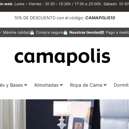
ión web
:
Lunes – Viernes : 10:30 – 13:30h / 17:30 a 20:00h. Sábado: 10:3
10% DE DESCUENTO con el código:
CAMAPOLIS10
Máxima calidad
Compra segura
Nuestras tiendas
Pago a medi
és y Bases
Almohadas
Ropa de Cama
Dormit