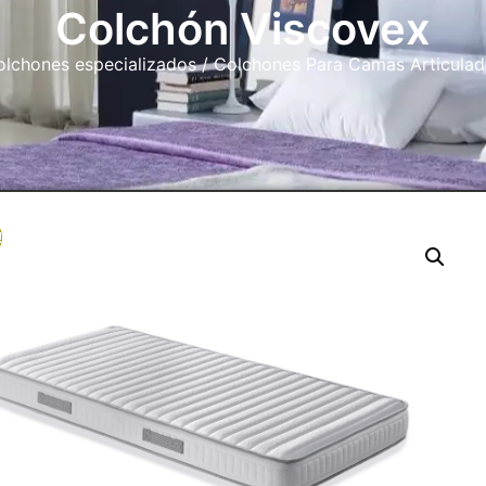
Colchón Viscovex
lchones especializados
/
Colchones Para Camas Articulad
!