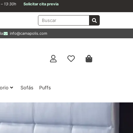
0 – 13:30h
Solicitar cita previa
da
info@camapolis.com
orio
Sofás
Puffs