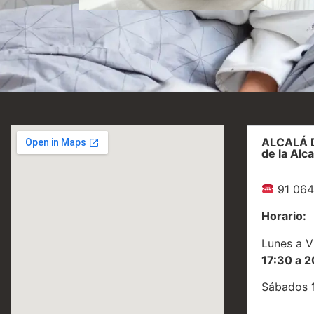
ciones
opciones
ALCALÁ 
de la Alca
91 064
Horario:
Lunes a V
17:30 a 2
Sábados