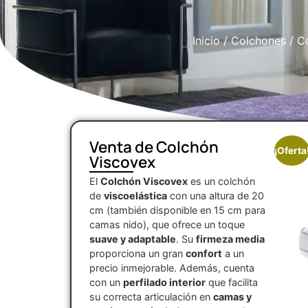
Inicio
/
Colchones
/
Co
Venta de Colchón
¡Oferta
Viscovex
El
Colchón Viscovex
es un colchón
de
viscoelástica
con una altura de 20
cm (también disponible en 15 cm para
camas nido), que ofrece un toque
suave y adaptable
. Su
firmeza media
proporciona un gran
confort
a un
precio inmejorable. Además, cuenta
con un
perfilado interior
que facilita
su correcta articulación en
camas y