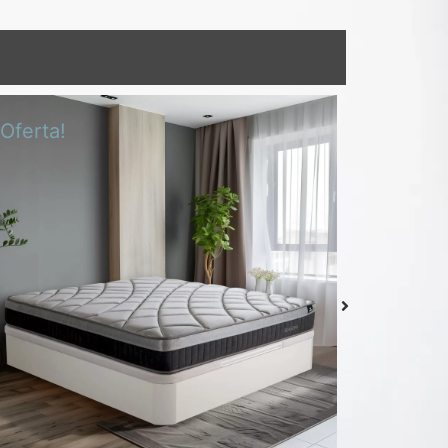
¡Oferta!
¡Oferta!
Colchón Delizia
Desde
439,00
€
Seleccionar