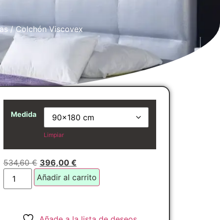
as
/ Colchón Viscovex
Medida
Limpiar
534,60
€
396,00
€
Añadir al carrito
Añade a la lista de deseos