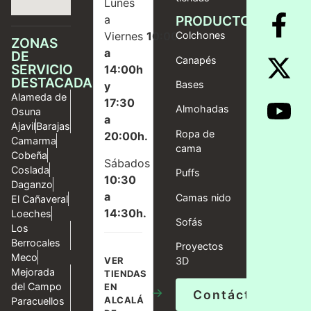
Lunes
a
PRODUCTOS
Viernes
10:00
Colchones
ZONAS
a
DE
Canapés
SERVICIO
14:00h
DESTACADAS
Bases
y
Alameda de
17:30
Almohadas
Osuna
a
Ajavil
Barajas
Ropa de
20:00h.
Camarma
cama
Cobeña
Sábados
Coslada
Puffs
10:30
Daganzo
a
Camas nido
El Cañaveral
14:30h.
Loeches
Sofás
Los
Berrocales
Proyectos
Meco
VER
3D
Mejorada
TIENDAS
del Campo
EN
→
Contáctanos
ALCALÁ
Paracuellos