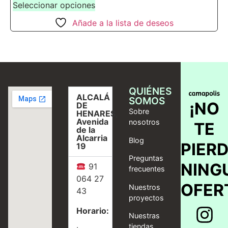
Seleccionar opciones
Añade a la lista de deseos
QUIÉNES
ALCALÁ
SOMOS
¡NO
DE
Sobre
HENARES,
Avenida
nosotros
TE
de la
Alcarria
Blog
PIER
19
Preguntas
NING
91
frecuentes
064 27
OFER
Nuestros
43
proyectos
Horario:
Nuestras
tiendas