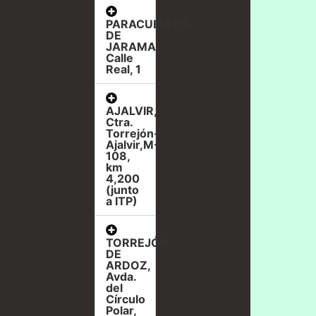
PARACUELLOS
DE
JARAMA,
Calle
Real, 1
AJALVIR,
Ctra.
Torrejón-
Ajalvir,M-
108,
km
4,200
(junto
a ITP)
TORREJÓN
DE
ARDOZ,
Avda.
del
Círculo
Polar,