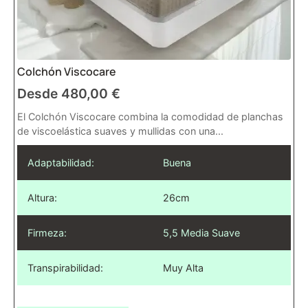
Colchón Viscocare
Desde
480,00
€
El Colchón Viscocare combina la comodidad de planchas
de viscoelástica suaves y mullidas con una...
Adaptabilidad:
Buena
Altura:
26cm
Firmeza:
5,5 Media Suave
Transpirabilidad:
Muy Alta