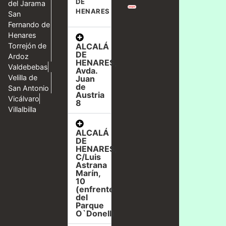
DE
del Jarama
HENARES
San
Fernando de
Henares
ALCALÁ
Torrejón de
DE
Ardoz
HENARES,
Valdebebas
Avda.
Velilla de
Juan
de
San Antonio
Austria
Vicálvaro
8
Villalbilla
ALCALÁ
DE
HENARES,
C/Luis
Astrana
Marín,
10
(enfrente
del
Parque
O`Donell)