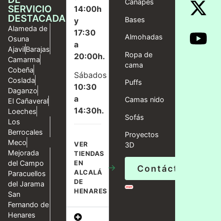
Canapés
SERVICIO
14:00h
DESTACADAS
Bases
y
Alameda de
17:30
Almohadas
Osuna
a
Ajavil
Barajas
Ropa de
20:00h.
Camarma
cama
Cobeña
Sábados
Coslada
Puffs
10:30
Daganzo
a
Camas nido
El Cañaveral
14:30h.
Loeches
Sofás
Los
Berrocales
Proyectos
Meco
VER
3D
Mejorada
TIENDAS
del Campo
EN
→
Contáctanos
ALCALÁ
Paracuellos
DE
del Jarama
HENARES
San
Fernando de
Henares