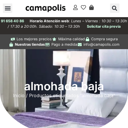
91 658 40 86
Horario Atención web
:
Lunes – Viernes : 10:30 – 13:30h
/ 17:30 a 20:00h. Sábado: 10:30 – 13:30h
Solicitar cita previa
Los mejores precios
Máxima calidad
Compra segura
Nuestras tiendas
Pago a medida
info@camapolis.com
almohada baja
Inicio
/ Productos etiquetados “almohada baja”