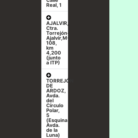
Real, 1
AJALVIR,
Ctra.
Torrejón-
Ajalvir,M-
108,
km
4,200
(junto
a ITP)
TORREJÓN
DE
ARDOZ,
Avda.
del
Círculo
Polar,
5
(Esquina
Avda.
de la
Luna)