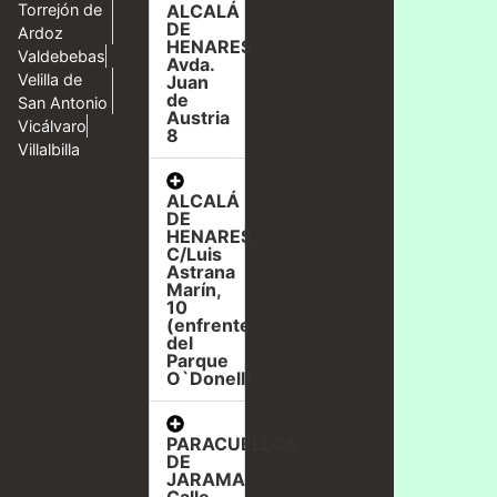
ALCALÁ
Torrejón de
DE
Ardoz
HENARES,
Valdebebas
Avda.
Velilla de
Juan
de
San Antonio
Austria
Vicálvaro
8
Villalbilla
ALCALÁ
DE
HENARES,
C/Luis
Astrana
Marín,
10
(enfrente
del
Parque
O`Donell)
PARACUELLOS
DE
JARAMA,
Calle