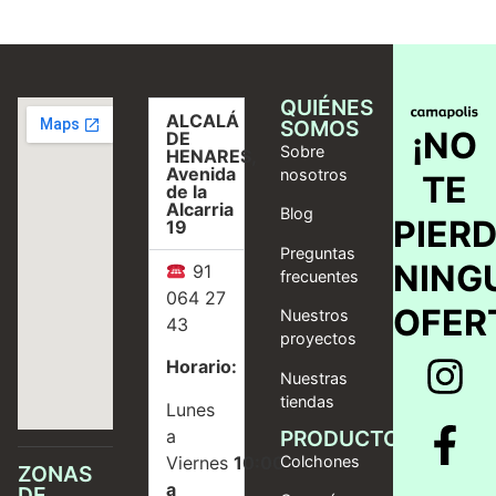
QUIÉNES
ALCALÁ
SOMOS
¡NO
DE
Sobre
HENARES,
Avenida
nosotros
TE
de la
Alcarria
Blog
PIER
19
Preguntas
NING
91
frecuentes
064 27
OFER
Nuestros
43
proyectos
Horario:
Nuestras
tiendas
Lunes
a
PRODUCTOS
Viernes
10:00
Colchones
ZONAS
a
DE