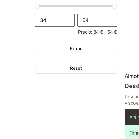
Precio:
34 €
—
54 €
Filtrar
Reset
Almoh
Des
La alm
viscoe
Altur
Firm