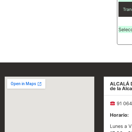
Tran
Selec
ALCALÁ 
de la Alca
91 064
Horario:
Lunes a V