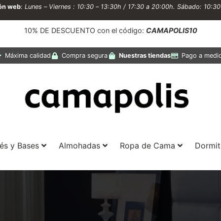
ión web
:
Lunes – Viernes : 10:30 – 13:30h / 17:30 a 20:00h. Sábado: 10:3
10% DE DESCUENTO con el código:
CAMAPOLIS10
Máxima calidad
Compra segura
Nuestras tiendas
Pago a medi
és y Bases
Almohadas
Ropa de Cama
Dormit