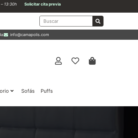
0 – 13:30h
Solicitar cita previa
da
info@camapolis.com
orio
Sofás
Puffs