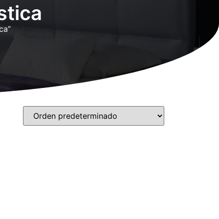
stica
ca”