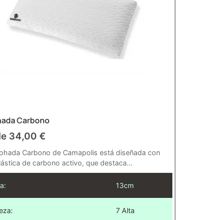
ada Carbono
de
34,00
€
ohada Carbono de Camapolis está diseñada con
lástica de carbono activo, que destaca...
a:
13cm
eza:
7 Alta