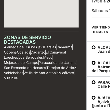
17:30 a 2
Sábados
VER TIEND
HENARES
ZONAS DE SERVICIO
DESTACADAS
ALCAL
Alameda de Osuna
Ajavil
Barajas
Camarma
Juan d
Cobeña
Coslada
Daganzo
El Cañaveral
Loeches
Los Berrocales
Meco
ALCAL
Mejorada del Campo
Paracuellos del Jarama
Astran
San Fernando de Henares
Torrejón de Ardoz
del Parqu
Valdebebas
Velilla de San Antonio
Vicálvaro
Villalbilla
PARAC
Calle R
AJALVI
Ajalvi
(junto a I