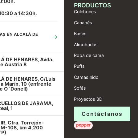
0:00h.
PRODUCTOS
Colchones
10:30 a 14:30h.
Canapés
Bases
AS EN ALCALÁ DE
→
Almohadas
Ropa de cama
Á DE HENARES, Avda.
e Austria 8
Puffs
Camas nido
Á DE HENARES, C/Luis
a Marín, 10 (enfrente
Sofás
e O`Donell)
Proyectos 3D
UELLOS DE JARAMA,
eal, 1
Contáctanos
R, Ctra. Torrejón-
r,M-108, km 4,200
TP)