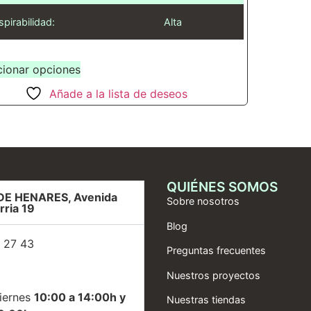
spirabilidad:
Alta
cionar opciones
Añade a la lista de deseos
QUIÉNES SOMOS
DE HENARES, Avenida
Sobre nosotros
rria 19
Blog
 27 43
Preguntas frecuentes
Nuestros proyectos
iernes
10:00 a 14:00h y
Nuestras tiendas