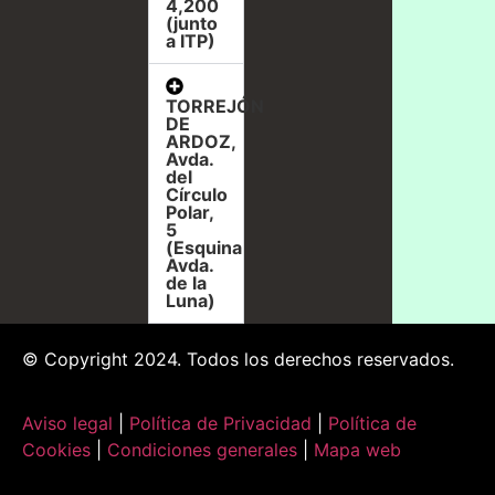
4,200
(junto
a ITP)
TORREJÓN
DE
ARDOZ,
Avda.
del
Círculo
Polar,
5
(Esquina
Avda.
de la
Luna)
© Copyright 2024. Todos los derechos reservados.
Aviso legal
|
Política de Privacidad
|
Política de
Cookies
|
Condiciones generales
|
Mapa web