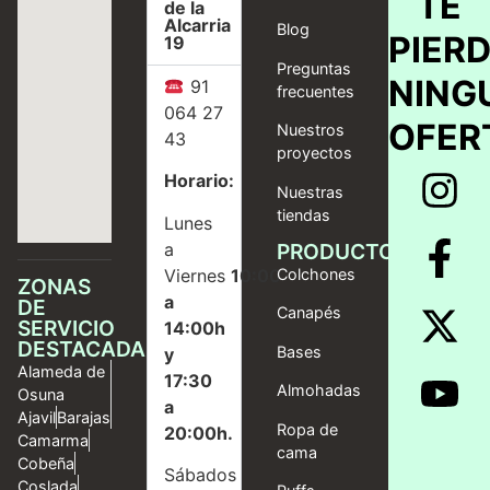
TE
de la
Alcarria
Blog
PIER
19
Preguntas
NING
91
frecuentes
064 27
OFER
Nuestros
43
proyectos
Horario:
Nuestras
tiendas
Lunes
a
PRODUCTOS
Viernes
10:00
Colchones
ZONAS
a
DE
Canapés
SERVICIO
14:00h
DESTACADAS
Bases
y
Alameda de
17:30
Almohadas
Osuna
a
Ajavil
Barajas
Ropa de
20:00h.
Camarma
cama
Cobeña
Sábados
Coslada