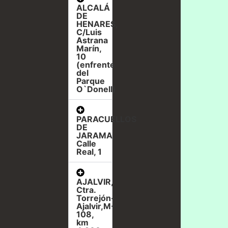
ALCALÁ
DE
HENARES,
C/Luis
Astrana
Marín,
10
(enfrente
del
Parque
O`Donell)
PARACUELLOS
DE
JARAMA,
Calle
Real, 1
AJALVIR,
Ctra.
Torrejón-
Ajalvir,M-
108,
km