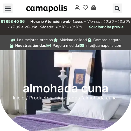
91 658 40 86
Horario Atención web
:
Lunes – Viernes : 10:30 – 13:30h
/ 17:30 a 20:00h. Sábado: 10:30 – 13:30h
Solicitar cita previa
Los mejores precios
Máxima calidad
Compra segura
Nuestras tiendas
Pago a medida
info@camapolis.com
almohada cuna
Inicio
/ Productos etiquetados “almohada cuna”