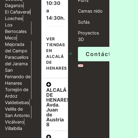
Puffs
10:30
Daganzo
a
Camas nido
El Cañaveral
14:30h.
Loeches
Sofás
Los
Berrocales
Proyectos
Meco
VER
3D
Mejorada
TIENDAS
del Campo
EN
→
Contáctanos
ALCALÁ
Paracuellos
DE
del Jarama
HENARES
San
Fernando de
Henares
ALCALÁ
Torrejón de
DE
Ardoz
HENARES,
Valdebebas
Avda.
Velilla de
Juan
de
San Antonio
Austria
Vicálvaro
8
Villalbilla