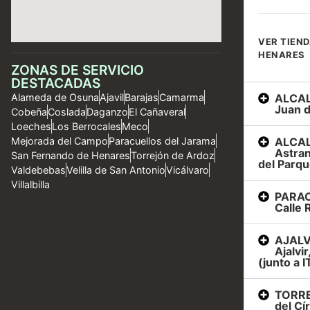
VER TIEND
HENARES
ZONAS DE SERVICIO
DESTACADAS
ALCAL
Alameda de Osuna
Ajavil
Barajas
Camarma
Juan d
Cobeña
Coslada
Daganzo
El Cañaveral
Loeches
Los Berrocales
Meco
ALCAL
Mejorada del Campo
Paracuellos del Jarama
Astran
San Fernando de Henares
Torrejón de Ardoz
del Parqu
Valdebebas
Velilla de San Antonio
Vicálvaro
Villalbilla
PARAC
Calle R
AJALVI
Ajalvi
(junto a I
TORRE
del Cí