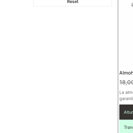
Reset
Almoh
18,0
La alm
garant
Altur
Tran