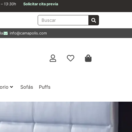
0 – 13:30h
Solicitar cita previa
da
info@camapolis.com
orio
Sofás
Puffs