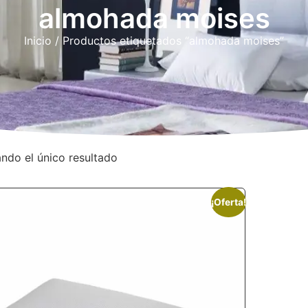
almohada moises
Inicio
/ Productos etiquetados “almohada moises”
ndo el único resultado
¡Oferta!