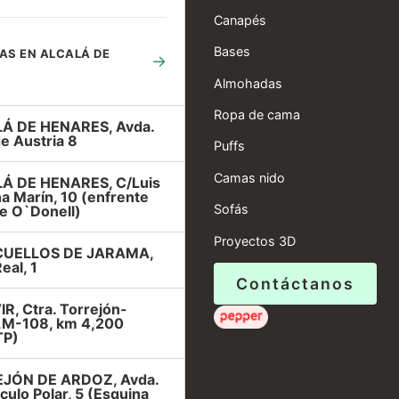
Canapés
Bases
AS EN ALCALÁ DE
→
Almohadas
Ropa de cama
Á DE HENARES, Avda.
e Austria 8
Puffs
Camas nido
Á DE HENARES, C/Luis
a Marín, 10 (enfrente
Sofás
e O`Donell)
Proyectos 3D
UELLOS DE JARAMA,
eal, 1
Contáctanos
R, Ctra. Torrejón-
r,M-108, km 4,200
TP)
JÓN DE ARDOZ, Avda.
rculo Polar, 5 (Esquina