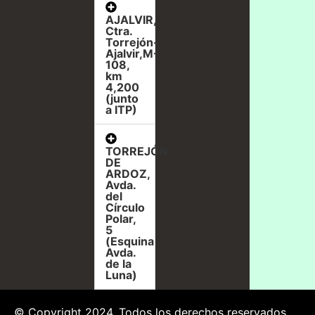
AJALVIR,
Ctra.
Torrejón-
Ajalvir,M-
108,
km
4,200
(junto
a ITP)
TORREJÓN
DE
ARDOZ,
Avda.
del
Círculo
Polar,
5
(Esquina
Avda.
de la
Luna)
© Copyright 2024. Todos los derechos reservados.