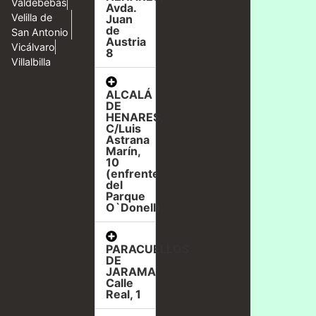
Valdebebas
Avda.
Velilla de
Juan
de
San Antonio
Austria
Vicálvaro
8
Villalbilla
ALCALÁ
DE
HENARES,
C/Luis
Astrana
Marín,
10
(enfrente
del
Parque
O`Donell)
PARACUELLOS
DE
JARAMA,
Calle
Real, 1