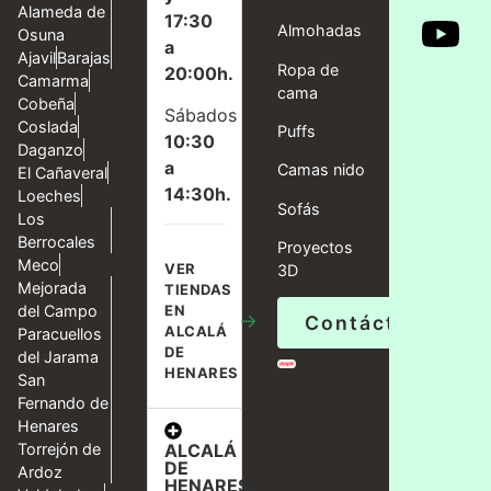
Alameda de
17:30
Almohadas
Osuna
a
Ajavil
Barajas
Ropa de
20:00h.
Camarma
cama
Cobeña
Sábados
Coslada
Puffs
10:30
Daganzo
a
Camas nido
El Cañaveral
14:30h.
Loeches
Sofás
Los
Berrocales
Proyectos
Meco
VER
3D
Mejorada
TIENDAS
del Campo
EN
→
Contáctanos
ALCALÁ
Paracuellos
DE
del Jarama
HENARES
San
Fernando de
Henares
ALCALÁ
Torrejón de
DE
Ardoz
HENARES,