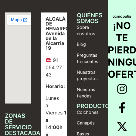
QUIÉNES
ALCALÁ
SOMOS
¡NO
DE
Sobre
HENARES,
Avenida
nosotros
TE
de la
Alcarria
Blog
PIER
19
Preguntas
NING
91
frecuentes
064 27
OFER
Nuestros
43
proyectos
Horario:
Nuestras
tiendas
Lunes
a
PRODUCTOS
Viernes
10:00
Colchones
ZONAS
a
DE
Canapés
SERVICIO
14:00h
DESTACADAS
Bases
y