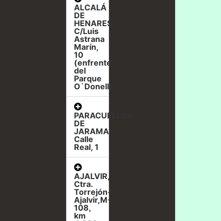
ALCALÁ
DE
HENARES,
C/Luis
Astrana
Marín,
10
(enfrente
del
Parque
O`Donell)
PARACUELLOS
DE
JARAMA,
Calle
Real, 1
AJALVIR,
Ctra.
Torrejón-
Ajalvir,M-
108,
km