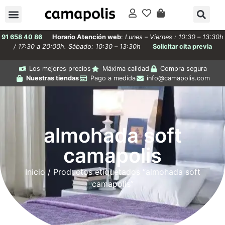
91 658 40 86
Horario Atención web
:
Lunes – Viernes : 10:30 – 13:30h
/ 17:30 a 20:00h. Sábado: 10:30 – 13:30h
Solicitar cita previa
Los mejores precios
Máxima calidad
Compra segura
Nuestras tiendas
Pago a medida
info@camapolis.com
almohada soft
camapolis
Inicio
/ Productos etiquetados “almohada soft
camapolis”