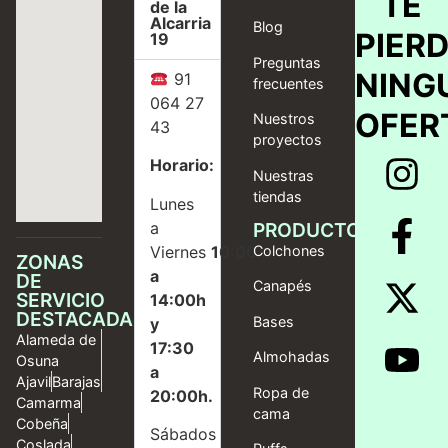
TE
de la
Alcarria
Blog
PIER
19
Preguntas
NING
91
frecuentes
064 27
OFER
Nuestros
43
proyectos
Horario:
Nuestras
tiendas
Lunes
a
PRODUCTOS
Viernes
10:00
Colchones
ZONAS
a
DE
Canapés
SERVICIO
14:00h
DESTACADAS
Bases
y
Alameda de
17:30
Almohadas
Osuna
a
Ajavil
Barajas
Ropa de
20:00h.
Camarma
cama
Cobeña
Sábados
Coslada