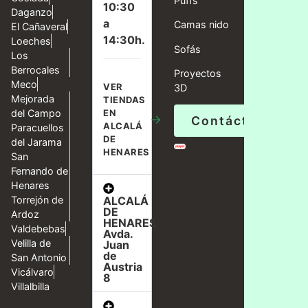
Puffs
10:30
Daganzo
a
Camas nido
El Cañaveral
14:30h.
Loeches
Sofás
Los
Berrocales
Proyectos
Meco
VER
3D
Mejorada
TIENDAS
del Campo
EN
→
Contáctanos
ALCALÁ
Paracuellos
DE
del Jarama
HENARES
San
Fernando de
Henares
ALCALÁ
Torrejón de
DE
Ardoz
HENARES,
Valdebebas
Avda.
Velilla de
Juan
de
San Antonio
Austria
Vicálvaro
8
Villalbilla