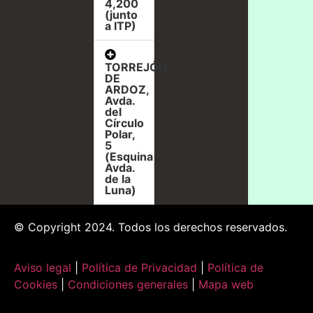
4,200
(junto
a ITP)
TORREJÓN
DE
ARDOZ,
Avda.
del
Círculo
Polar,
5
(Esquina
Avda.
de la
Luna)
© Copyright 2024. Todos los derechos reservados.
Aviso legal
|
Política de Privacidad
|
Política de
Cookies
|
Condiciones generales
|
Mapa web