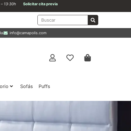
0 – 13:30h
Solicitar cita previa
da
info@camapolis.com
orio
Sofás
Puffs