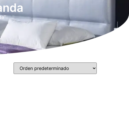
anda
da”