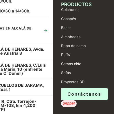
0:00h.
PRODUCTOS
Colchones
10:30 a 14:30h.
Canapés
Bases
AS EN ALCALÁ DE
→
Almohadas
Ropa de cama
Á DE HENARES, Avda.
e Austria 8
Puffs
Camas nido
Á DE HENARES, C/Luis
a Marín, 10 (enfrente
Sofás
e O`Donell)
Proyectos 3D
UELLOS DE JARAMA,
eal, 1
Contáctanos
R, Ctra. Torrejón-
r,M-108, km 4,200
TP)