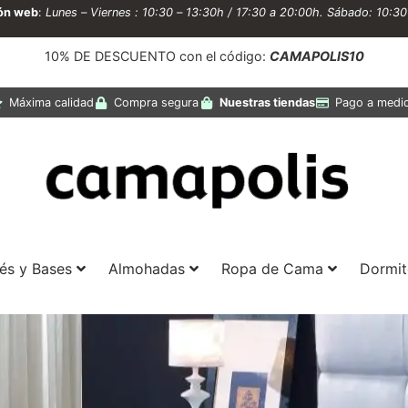
ión web
:
Lunes – Viernes : 10:30 – 13:30h / 17:30 a 20:00h. Sábado: 10:3
10% DE DESCUENTO con el código:
CAMAPOLIS10
Máxima calidad
Compra segura
Nuestras tiendas
Pago a medi
és y Bases
Almohadas
Ropa de Cama
Dormit