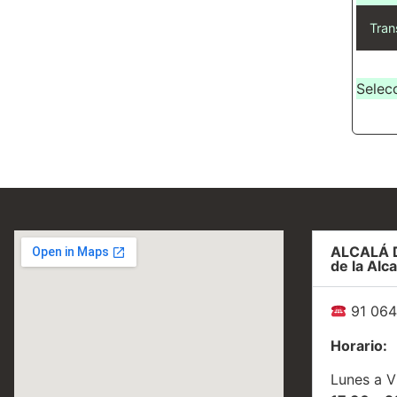
Tran
Selec
ALCALÁ 
de la Alca
91 064
Horario:
Lunes a V