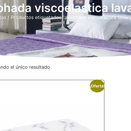
ohada viscoelastica lav
icio
/ Productos etiquetados “almohada viscoelastica lavan
ndo el único resultado
¡Oferta!