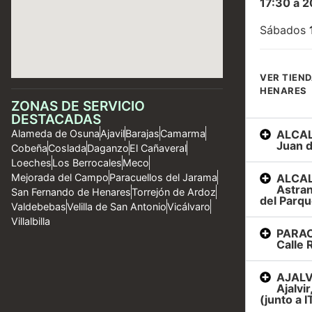
17:30 a 2
Sábados
VER TIEND
HENARES
ZONAS DE SERVICIO
DESTACADAS
ALCAL
Alameda de Osuna
Ajavil
Barajas
Camarma
Juan d
Cobeña
Coslada
Daganzo
El Cañaveral
Loeches
Los Berrocales
Meco
ALCAL
Mejorada del Campo
Paracuellos del Jarama
Astran
San Fernando de Henares
Torrejón de Ardoz
del Parqu
Valdebebas
Velilla de San Antonio
Vicálvaro
Villalbilla
PARAC
Calle R
AJALVI
Ajalvi
(junto a I