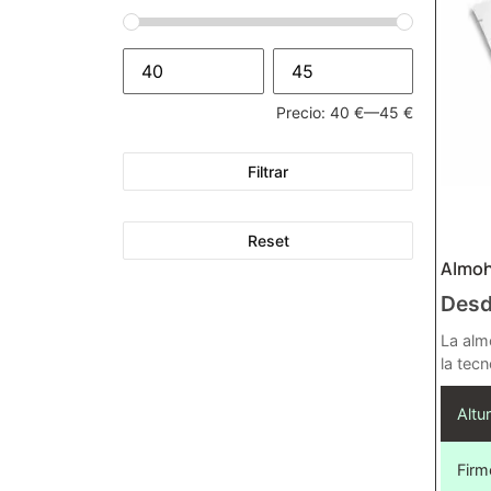
Precio:
40 €
—
45 €
Filtrar
Reset
Almoh
Des
La alm
la tecn
Altur
Firm