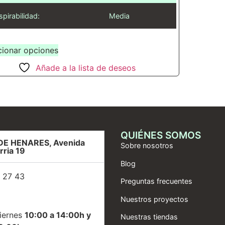
spirabilidad:
Media
cionar opciones
Añade a la lista de deseos
QUIÉNES SOMOS
DE HENARES, Avenida
Sobre nosotros
rria 19
Blog
 27 43
Preguntas frecuentes
Nuestros proyectos
iernes
10:00 a 14:00h y
Nuestras tiendas