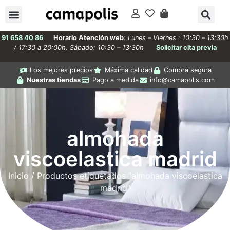
91 658 40 86
Horario Atención web
:
Lunes – Viernes : 10:30 – 13:30h
/ 17:30 a 20:00h. Sábado: 10:30 – 13:30h
Solicitar cita previa
Los mejores precios
Máxima calidad
Compra segura
Nuestras tiendas
Pago a medida
info@camapolis.com
almohada
viscoelastica madrid
Inicio
/ Productos etiquetados “almohada viscoelastica
madrid”