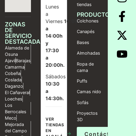
tiendas
Lunes
a
PRODUCTOS
Viernes
10:00
Colchones
ZONAS
a
DE
Canapés
SERVICIO
14:00h
DESTACADAS
Bases
y
Alameda de
17:30
Almohadas
Osuna
a
Ajavil
Barajas
Ropa de
20:00h.
Camarma
cama
Cobeña
Sábados
Coslada
Puffs
10:30
Daganzo
a
Camas nido
El Cañaveral
14:30h.
Loeches
Sofás
Los
Berrocales
Proyectos
Meco
VER
3D
Mejorada
TIENDAS
del Campo
EN
→
Contáctanos