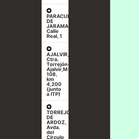
PARACUELLOS
DE
JARAMA,
Calle
Real, 1
AJALVIR,
Ctra.
Torrejón-
Ajalvir,M-
108,
km
4,200
(junto
a ITP)
TORREJÓN
DE
ARDOZ,
Avda.
del
Círculo