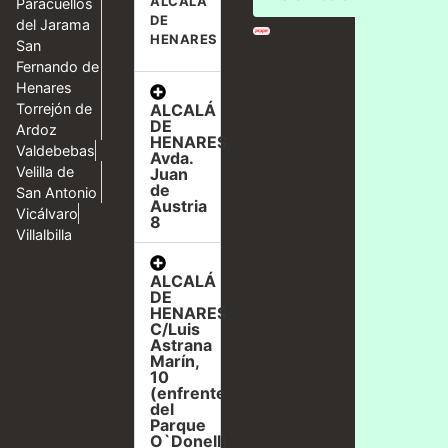
ALCALÁ
Paracuellos
DE
del Jarama
HENARES
San
Fernando de
Henares
ALCALÁ
Torrejón de
DE
Ardoz
HENARES,
Valdebebas
Avda.
Velilla de
Juan
de
San Antonio
Austria
Vicálvaro
8
Villalbilla
ALCALÁ
DE
HENARES,
C/Luis
Astrana
Marín,
10
(enfrente
del
Parque
O`Donell)