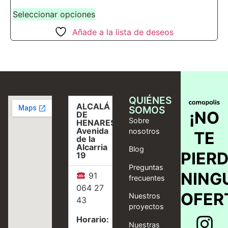
Seleccionar opciones
Añade a la lista de deseos
QUIÉNES
ALCALÁ
SOMOS
¡NO
DE
Sobre
HENARES,
Avenida
nosotros
TE
de la
Alcarria
Blog
PIER
19
Preguntas
NING
91
frecuentes
064 27
OFER
Nuestros
43
proyectos
Horario:
Nuestras