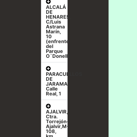
ALCALÁ
DE
HENARES,
C/Luis
Astrana
Marín,
10
(enfrente
del
Parque
O`Donell)
PARACUELLOS
DE
JARAMA,
Calle
Real, 1
AJALVIR,
Ctra.
Torrejón-
Ajalvir,M-
108,
km