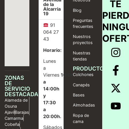
TE
de la
Alcarria
Blog
PIER
19
Preguntas
NING
91
frecuentes
064 27
OFER
Nuestros
43
proyectos
Horario:
Nuestras
tiendas
Lunes
a
PRODUCTOS
Viernes
10:00
Colchones
ZONAS
a
DE
Canapés
SERVICIO
14:00h
DESTACADAS
Bases
y
Alameda de
17:30
Almohadas
Osuna
a
Ajavil
Barajas
Ropa de
20:00h.
Camarma
cama
Cobeña
Sábados