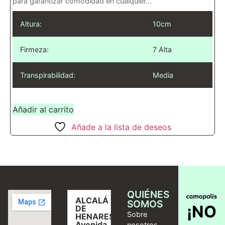
para garantizar comodidad en cualquier...
Altura:
10cm
Firmeza:
7 Alta
Transpirabilidad:
Media
Añadir al carrito
Añade a la lista de deseos
QUIÉNES
ALCALÁ
SOMOS
¡NO
DE
Sobre
HENARES,
Avenida
nosotros