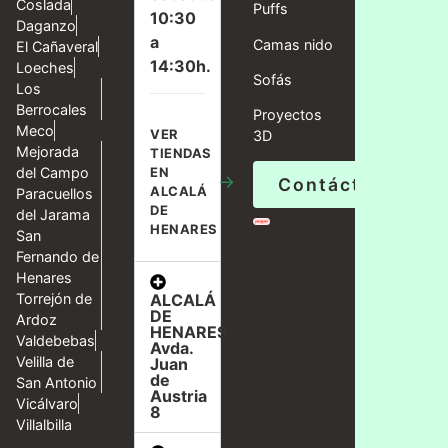
Coslada
Puffs
10:30
Daganzo
a
Camas nido
El Cañaveral
14:30h.
Loeches
Sofás
Los
Berrocales
Proyectos
Meco
VER
3D
Mejorada
TIENDAS
del Campo
EN
→
Contáctanos
ALCALÁ
Paracuellos
DE
del Jarama
HENARES
San
Fernando de
Henares
ALCALÁ
Torrejón de
DE
Ardoz
HENARES,
Valdebebas
Avda.
Velilla de
Juan
de
San Antonio
Austria
Vicálvaro
8
Villalbilla