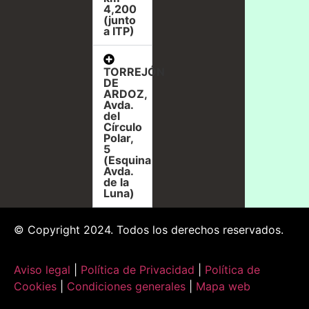
4,200
(junto
a ITP)
TORREJÓN
DE
ARDOZ,
Avda.
del
Círculo
Polar,
5
(Esquina
Avda.
de la
Luna)
© Copyright 2024. Todos los derechos reservados.
Aviso legal
|
Política de Privacidad
|
Política de
Cookies
|
Condiciones generales
|
Mapa web