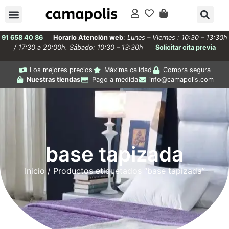
91 658 40 86
Horario Atención web
:
Lunes – Viernes : 10:30 – 13:30h
/ 17:30 a 20:00h. Sábado: 10:30 – 13:30h
Solicitar cita previa
Los mejores precios
Máxima calidad
Compra segura
Nuestras tiendas
Pago a medida
info@camapolis.com
base tapizada
Inicio
/ Productos etiquetados “base tapizada”