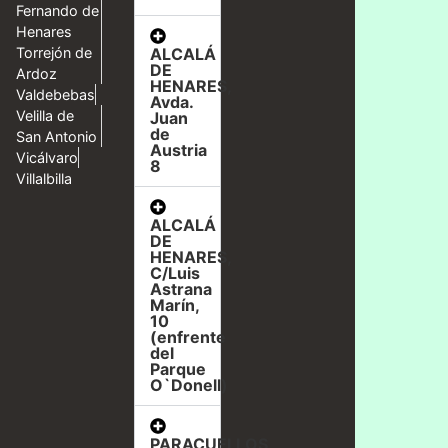
Fernando de
Henares
ALCALÁ
Torrejón de
DE
Ardoz
HENARES,
Valdebebas
Avda.
Velilla de
Juan
de
San Antonio
Austria
Vicálvaro
8
Villalbilla
ALCALÁ
DE
HENARES,
C/Luis
Astrana
Marín,
10
(enfrente
del
Parque
O`Donell)
PARACUELLOS