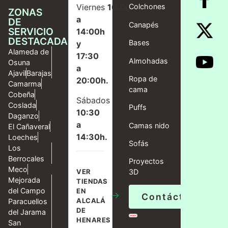
Viernes
10:00
Colchones
ZONAS
a
DE
Canapés
SERVICIO
14:00h
DESTACADAS
Bases
y
Alameda de
17:30
Almohadas
Osuna
a
Ajavil
Barajas
Ropa de
20:00h.
Camarma
cama
Cobeña
Sábados
Coslada
Puffs
10:30
Daganzo
a
Camas nido
El Cañaveral
14:30h.
Loeches
Sofás
Los
Berrocales
Proyectos
Meco
VER
3D
Mejorada
TIENDAS
del Campo
EN
→
Contáctanos
ALCALÁ
Paracuellos
DE
del Jarama
HENARES
San