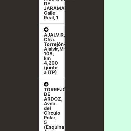
DE
JARAMA,
Calle
Real, 1
AJALVIR,
Ctra.
Torrejón-
Ajalvir,M-
108,
km
4,200
(junto
a ITP)
TORREJÓN
DE
ARDOZ,
Avda.
del
Círculo
Polar,
5
(Esquina