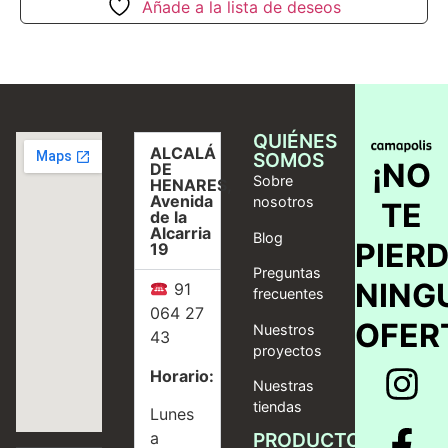
Añade a la lista de deseos
QUIÉNES
ALCALÁ
SOMOS
¡NO
DE
Sobre
HENARES,
Avenida
nosotros
TE
de la
Alcarria
Blog
PIER
19
Preguntas
NING
91
frecuentes
064 27
OFER
Nuestros
43
proyectos
Horario:
Nuestras
tiendas
Lunes
a
PRODUCTOS