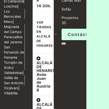
a
Camas nido
El Cañaveral
14:30h.
Loeches
Sofás
Los
Berrocales
Proyectos
Meco
VER
3D
Mejorada
TIENDAS
del Campo
EN
→
Contáctanos
ALCALÁ
Paracuellos
DE
del Jarama
HENARES
San
Fernando de
Henares
ALCALÁ
Torrejón de
DE
Ardoz
HENARES,
Valdebebas
Avda.
Velilla de
Juan
de
San Antonio
Austria
Vicálvaro
8
Villalbilla
ALCALÁ
DE