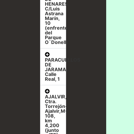
HENARES,
C/Luis
Astrana
Marín,
10
(enfrente
del
Parque
O`Donell)
PARACUELLOS
DE
JARAMA,
Calle
Real, 1
AJALVIR,
Ctra.
Torrejón-
Ajalvir,M-
108,
km
4,200
(junto