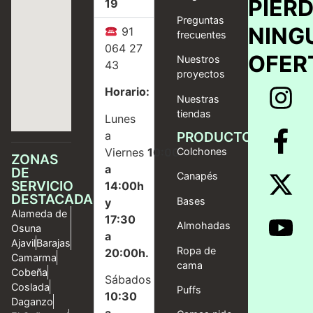
PIER
19
Preguntas
NING
91
frecuentes
064 27
OFER
Nuestros
43
proyectos
Horario:
Nuestras
tiendas
Lunes
a
PRODUCTOS
Viernes
10:00
Colchones
ZONAS
a
DE
Canapés
SERVICIO
14:00h
DESTACADAS
Bases
y
Alameda de
17:30
Almohadas
Osuna
a
Ajavil
Barajas
Ropa de
20:00h.
Camarma
cama
Cobeña
Sábados
Coslada
Puffs
10:30
Daganzo