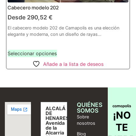
Cabecero modelo 202
Desde
290,52
€
El cabecero modelo 202 de Camapolis es una elección
elegante y moderna, con un diseño de rayas...
Seleccionar opciones
Añade a la lista de deseos
QUIÉNES
ALCALÁ
SOMOS
¡NO
DE
Sobre
HENARES,
Avenida
nosotros
TE
de la
Alcarria
Blog