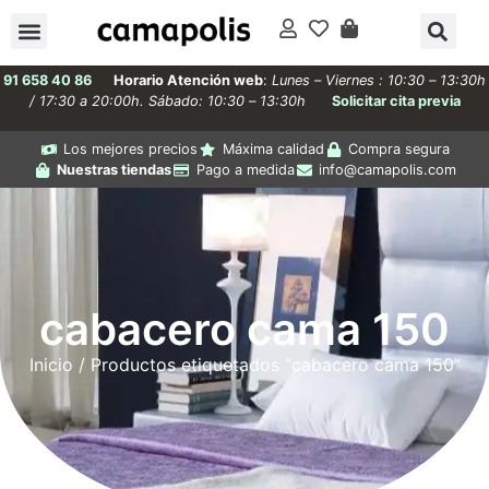
91 658 40 86
Horario Atención web
:
Lunes – Viernes : 10:30 – 13:30h
/ 17:30 a 20:00h. Sábado: 10:30 – 13:30h
Solicitar cita previa
Los mejores precios
Máxima calidad
Compra segura
Nuestras tiendas
Pago a medida
info@camapolis.com
cabacero cama 150
Inicio
/ Productos etiquetados “cabacero cama 150”