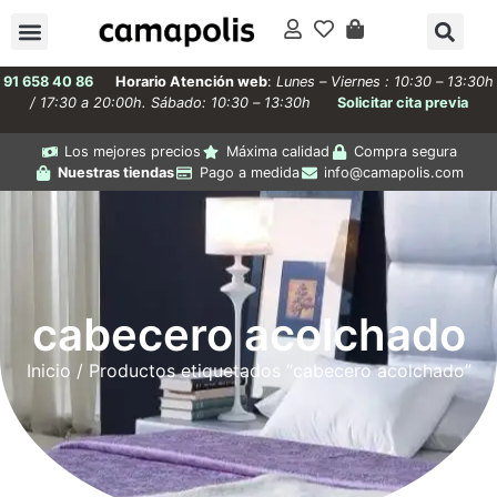
91 658 40 86
Horario Atención web
:
Lunes – Viernes : 10:30 – 13:30h
/ 17:30 a 20:00h. Sábado: 10:30 – 13:30h
Solicitar cita previa
Los mejores precios
Máxima calidad
Compra segura
Nuestras tiendas
Pago a medida
info@camapolis.com
cabecero acolchado
Inicio
/ Productos etiquetados “cabecero acolchado”