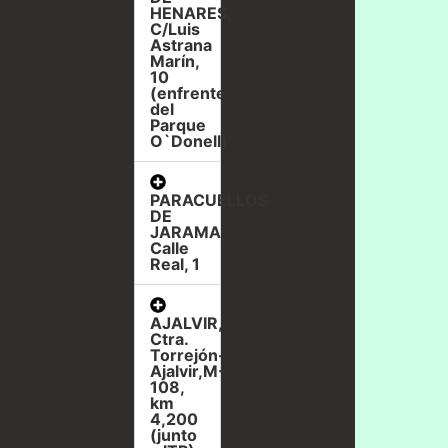
HENARES,
C/Luis
Astrana
Marín,
10
(enfrente
del
Parque
O`Donell)
PARACUELLOS
DE
JARAMA,
Calle
Real, 1
AJALVIR,
Ctra.
Torrejón-
Ajalvir,M-
108,
km
4,200
(junto