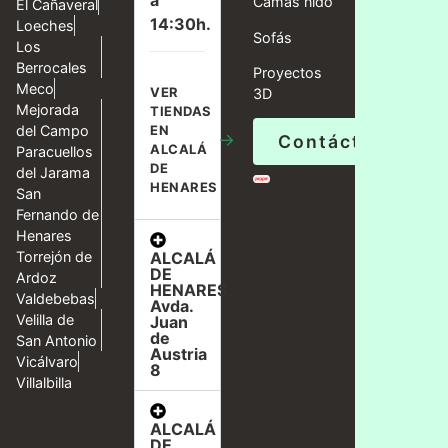
a
Camas nido
El Cañaveral
14:30h.
Loeches
Sofás
Los
Berrocales
Proyectos
Meco
VER
3D
Mejorada
TIENDAS
del Campo
EN
→
Contáctanos
ALCALÁ
Paracuellos
DE
del Jarama
HENARES
San
Fernando de
Henares
ALCALÁ
Torrejón de
DE
Ardoz
HENARES,
Valdebebas
Avda.
Velilla de
Juan
de
San Antonio
Austria
Vicálvaro
8
Villalbilla
ALCALÁ
DE