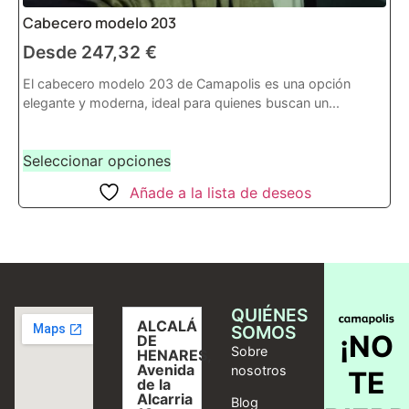
Cabecero modelo 203
Desde
247,32
€
El cabecero modelo 203 de Camapolis es una opción
elegante y moderna, ideal para quienes buscan un...
Seleccionar opciones
Añade a la lista de deseos
QUIÉNES
ALCALÁ
SOMOS
¡NO
DE
Sobre
HENARES,
Avenida
nosotros
TE
de la
Alcarria
Blog