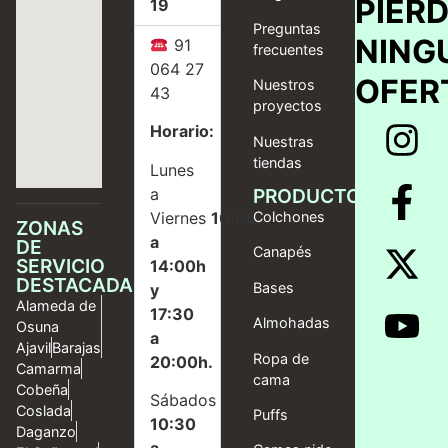
PIER
19
Preguntas
NING
91
frecuentes
064 27
OFER
Nuestros
43
proyectos
Horario:
Nuestras
tiendas
Lunes
a
PRODUCTOS
Viernes
10:00
Colchones
ZONAS
a
DE
Canapés
SERVICIO
14:00h
DESTACADAS
Bases
y
Alameda de
17:30
Almohadas
Osuna
a
Ajavil
Barajas
Ropa de
20:00h.
Camarma
cama
Cobeña
Sábados
Coslada
Puffs
10:30
Daganzo