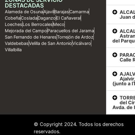
DESTACADAS
ALCAL
Alameda de Osuna
Ajavil
Barajas
Camarma
Juan d
Cobeña
Coslada
Daganzo
El Cañaveral
Loeches
Los Berrocales
Meco
ALCAL
Mejorada del Campo
Paracuellos del Jarama
Astran
San Fernando de Henares
Torrejón de Ardoz
del Parqu
Valdebebas
Velilla de San Antonio
Vicálvaro
Villalbilla
PARAC
Calle R
AJALVI
Ajalvi
(junto a I
TORRE
del Cí
Avda. de 
© Copyright 2024. Todos los derechos
reservados.