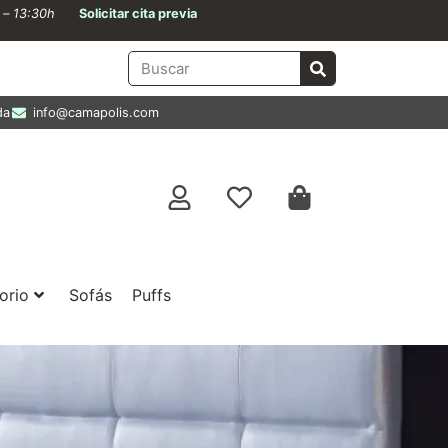
0 – 13:30h
Solicitar cita previa
da
info@camapolis.com
orio
Sofás
Puffs