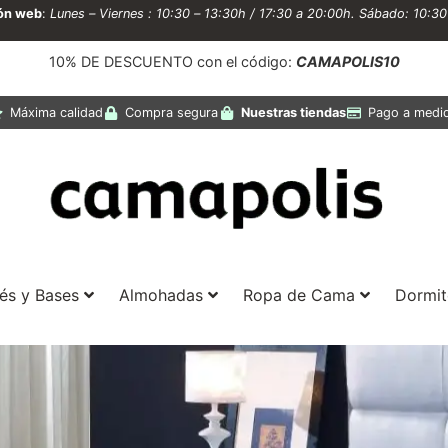
ión web
:
Lunes – Viernes : 10:30 – 13:30h / 17:30 a 20:00h. Sábado: 10:3
10% DE DESCUENTO con el código:
CAMAPOLIS10
Máxima calidad
Compra segura
Nuestras tiendas
Pago a medi
és y Bases
Almohadas
Ropa de Cama
Dormit