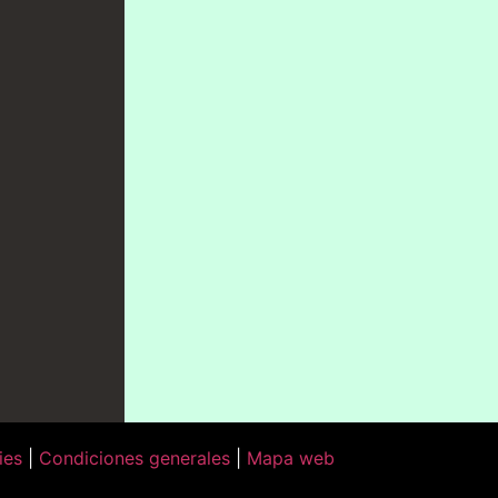
ies
|
Condiciones generales
|
Mapa web