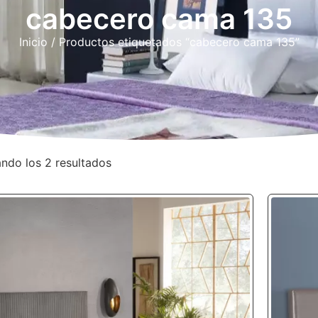
cabecero cama 135
Inicio
/ Productos etiquetados “cabecero cama 135”
ndo los 2 resultados