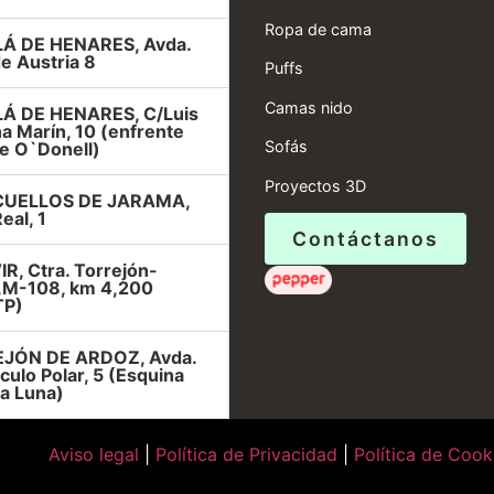
Ropa de cama
Á DE HENARES, Avda.
e Austria 8
Puffs
Camas nido
Á DE HENARES, C/Luis
a Marín, 10 (enfrente
Sofás
e O`Donell)
Proyectos 3D
UELLOS DE JARAMA,
eal, 1
Contáctanos
R, Ctra. Torrejón-
r,M-108, km 4,200
TP)
JÓN DE ARDOZ, Avda.
rculo Polar, 5 (Esquina
la Luna)
Aviso legal
|
Política de Privacidad
|
Política de Cook