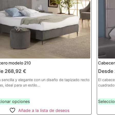
ero modelo 210
Cabecer
de
268,92
€
Desde
 sencilla y elegante con un diseño de tapizado recto
El cabece
as, ideal para un estilo...
cuadrados
cionar opciones
Seleccio
Añade a la lista de deseos