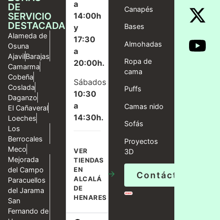
a
DE
Canapés
SERVICIO
14:00h
DESTACADAS
Bases
y
Alameda de
17:30
Almohadas
Osuna
a
Ajavil
Barajas
Ropa de
20:00h.
Camarma
cama
Cobeña
Sábados
Coslada
Puffs
10:30
Daganzo
a
Camas nido
El Cañaveral
14:30h.
Loeches
Sofás
Los
Berrocales
Proyectos
Meco
VER
3D
Mejorada
TIENDAS
del Campo
EN
→
Contáctanos
ALCALÁ
Paracuellos
DE
del Jarama
HENARES
San
Fernando de