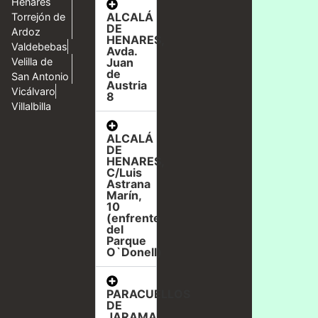
Henares
ALCALÁ
Torrejón de
DE
Ardoz
HENARES,
Valdebebas
Avda.
Velilla de
Juan
de
San Antonio
Austria
Vicálvaro
8
Villalbilla
ALCALÁ
DE
HENARES,
C/Luis
Astrana
Marín,
10
(enfrente
del
Parque
O`Donell)
PARACUELLOS
DE
JARAMA,