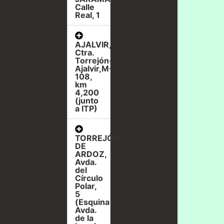
Calle
Real, 1
AJALVIR,
Ctra.
Torrejón-
Ajalvir,M-
108,
km
4,200
(junto
a ITP)
TORREJÓN
DE
ARDOZ,
Avda.
del
Círculo
Polar,
5
(Esquina
Avda.
de la