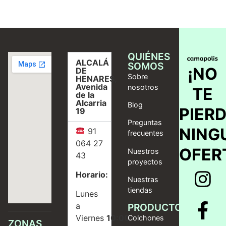
QUIÉNES
ALCALÁ
SOMOS
¡NO
DE
Sobre
HENARES,
Avenida
nosotros
TE
de la
Alcarria
Blog
PIER
19
Preguntas
NING
91
frecuentes
064 27
OFER
Nuestros
43
proyectos
Horario:
Nuestras
tiendas
Lunes
a
PRODUCTOS
Viernes
10:00
Colchones
ZONAS