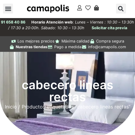
91 658 40 86
Horario Atención web
:
Lunes – Viernes : 10:30 – 13:30h
/ 17:30 a 20:00h. Sábado: 10:30 – 13:30h
Solicitar cita previa
Los mejores precios
Máxima calidad
Compra segura
Nuestras tiendas
Pago a medida
info@camapolis.com
cabecero lineas
rectas
Inicio
/ Productos etiquetados “cabecero lineas rectas”