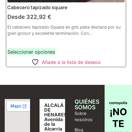
Cabecero tapizado square
Desde
322,92
€
El cabecero tapizado Square en gris plata destaca por su
gran grosor y excelente terminación. Con...
Seleccionar opciones
Añade a la lista de deseos
QUIÉNES
ALCALÁ
SOMOS
¡NO
DE
Sobre
HENARES,
Avenida
nosotros
TE
de la
Alcarria
Blog