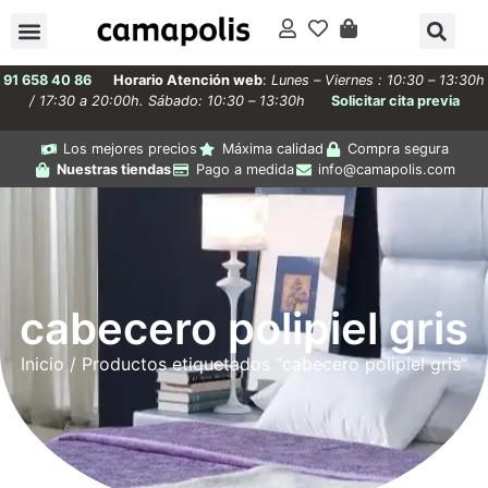
91 658 40 86
Horario Atención web
:
Lunes – Viernes : 10:30 – 13:30h
/ 17:30 a 20:00h. Sábado: 10:30 – 13:30h
Solicitar cita previa
Los mejores precios
Máxima calidad
Compra segura
Nuestras tiendas
Pago a medida
info@camapolis.com
cabecero polipiel gris
Inicio
/ Productos etiquetados “cabecero polipiel gris”