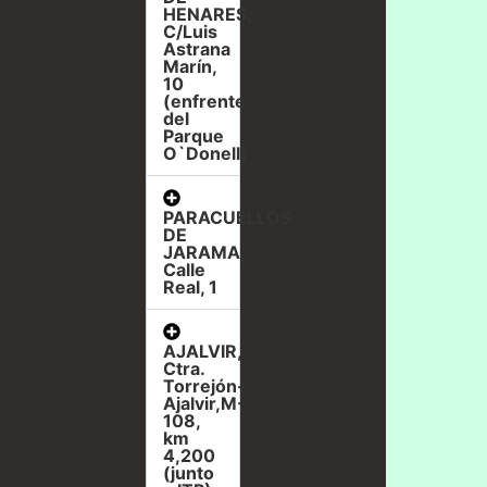
HENARES,
C/Luis
Astrana
Marín,
10
(enfrente
del
Parque
O`Donell)
PARACUELLOS
DE
JARAMA,
Calle
Real, 1
AJALVIR,
Ctra.
Torrejón-
Ajalvir,M-
108,
km
4,200
(junto