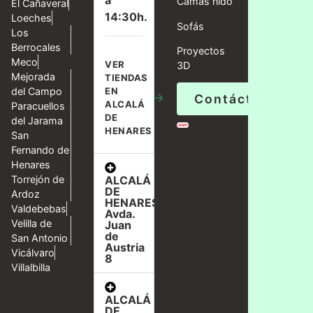
a
Camas nido
El Cañaveral
14:30h.
Loeches
Sofás
Los
Berrocales
Proyectos
Meco
VER
3D
Mejorada
TIENDAS
del Campo
EN
→
Contáctanos
ALCALÁ
Paracuellos
DE
del Jarama
HENARES
San
Fernando de
Henares
ALCALÁ
Torrejón de
DE
Ardoz
HENARES,
Valdebebas
Avda.
Velilla de
Juan
de
San Antonio
Austria
Vicálvaro
8
Villalbilla
ALCALÁ
DE