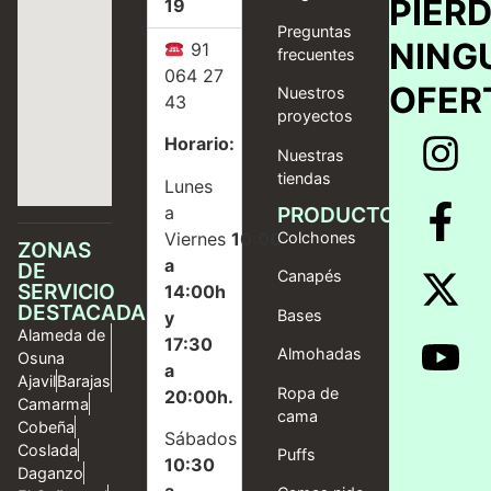
PIER
19
Preguntas
NING
91
frecuentes
064 27
OFER
Nuestros
43
proyectos
Horario:
Nuestras
tiendas
Lunes
a
PRODUCTOS
Viernes
10:00
Colchones
ZONAS
a
DE
Canapés
SERVICIO
14:00h
DESTACADAS
Bases
y
Alameda de
17:30
Almohadas
Osuna
a
Ajavil
Barajas
Ropa de
20:00h.
Camarma
cama
Cobeña
Sábados
Coslada
Puffs
10:30
Daganzo