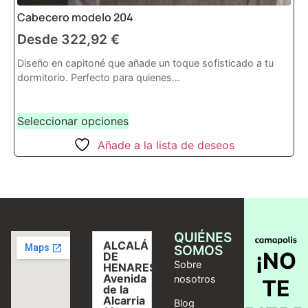
Cabecero modelo 204
Desde
322,92
€
Diseño en capitoné que añade un toque sofisticado a tu
dormitorio. Perfecto para quienes...
Seleccionar opciones
Añade a la lista de deseos
QUIÉNES
ALCALÁ
SOMOS
¡NO
DE
Sobre
HENARES,
Avenida
nosotros
TE
de la
Alcarria
Blog