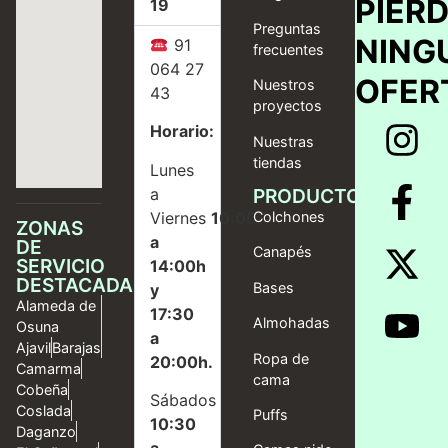
PIER
19
Preguntas
NING
91
frecuentes
064 27
OFER
Nuestros
43
proyectos
Horario:
Nuestras
tiendas
Lunes
a
PRODUCTOS
Viernes
10:00
Colchones
ZONAS
a
DE
Canapés
SERVICIO
14:00h
DESTACADAS
Bases
y
Alameda de
17:30
Almohadas
Osuna
a
Ajavil
Barajas
Ropa de
20:00h.
Camarma
cama
Cobeña
Sábados
Coslada
Puffs
10:30
Daganzo