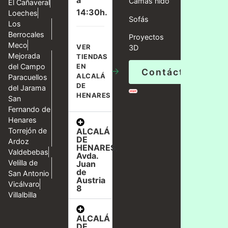
a
Camas nido
El Cañaveral
14:30h.
Loeches
Sofás
Los
Berrocales
Proyectos
Meco
VER
3D
Mejorada
TIENDAS
del Campo
EN
→
Contáctanos
ALCALÁ
Paracuellos
DE
del Jarama
HENARES
San
Fernando de
Henares
ALCALÁ
Torrejón de
DE
Ardoz
HENARES,
Valdebebas
Avda.
Velilla de
Juan
de
San Antonio
Austria
Vicálvaro
8
Villalbilla
ALCALÁ
DE