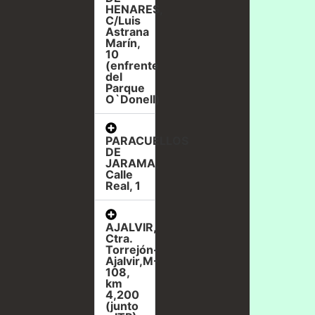
HENARES,
C/Luis
Astrana
Marín,
10
(enfrente
del
Parque
O`Donell)
PARACUELLOS
DE
JARAMA,
Calle
Real, 1
AJALVIR,
Ctra.
Torrejón-
Ajalvir,M-
108,
km
4,200
(junto