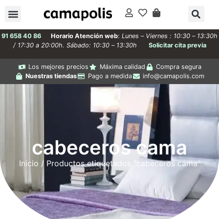
91 658 40 86
Horario Atención web
:
Lunes – Viernes : 10:30 – 13:30h
/ 17:30 a 20:00h. Sábado: 10:30 – 13:30h
Solicitar cita previa
Los mejores precios
Máxima calidad
Compra segura
Nuestras tiendas
Pago a medida
info@camapolis.com
cabeceros cama
Inicio
/ Productos etiquetados “cabeceros cama”