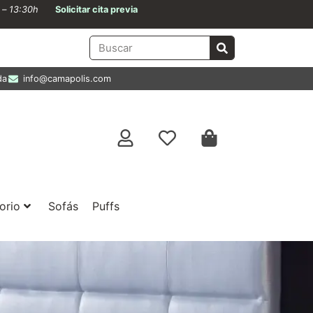
0 – 13:30h
Solicitar cita previa
da
info@camapolis.com
orio
Sofás
Puffs