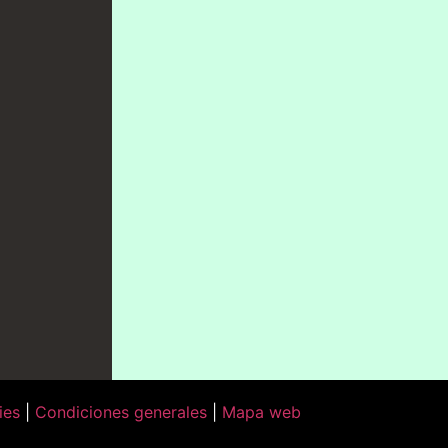
ies
|
Condiciones generales
|
Mapa web