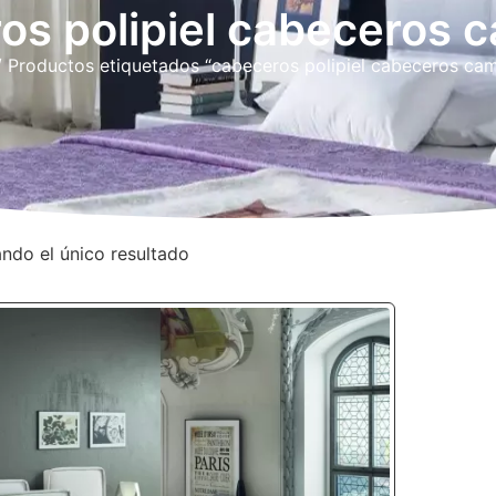
os polipiel cabeceros 
 Productos etiquetados “cabeceros polipiel cabeceros ca
ndo el único resultado