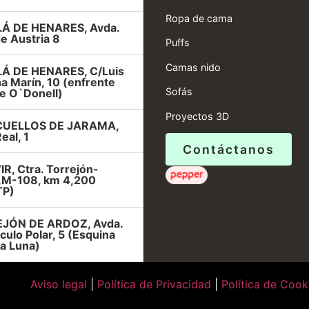
Ropa de cama
Á DE HENARES, Avda.
e Austria 8
Puffs
Camas nido
Á DE HENARES, C/Luis
a Marín, 10 (enfrente
Sofás
e O`Donell)
Proyectos 3D
UELLOS DE JARAMA,
eal, 1
Contáctanos
R, Ctra. Torrejón-
r,M-108, km 4,200
TP)
JÓN DE ARDOZ, Avda.
rculo Polar, 5 (Esquina
la Luna)
Aviso legal
|
Política de Privacidad
|
Política de Cook