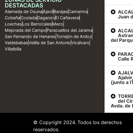
DESTACADAS
ALCAL
Alameda de Osuna
Ajavil
Barajas
Camarma
Juan d
Cobeña
Coslada
Daganzo
El Cañaveral
Loeches
Los Berrocales
Meco
ALCAL
Mejorada del Campo
Paracuellos del Jarama
Astran
San Fernando de Henares
Torrejón de Ardoz
del Parqu
Valdebebas
Velilla de San Antonio
Vicálvaro
Villalbilla
PARAC
Calle R
AJALVI
Ajalvi
(junto a I
TORRE
del Cí
Avda. de 
© Copyright 2024. Todos los derechos
reservados.