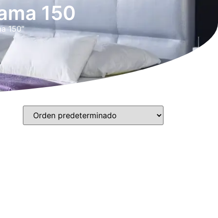
cama 150
ma 150”