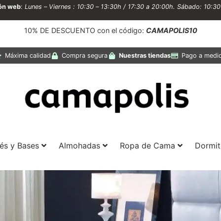
ión web
:
Lunes – Viernes : 10:30 – 13:30h / 17:30 a 20:00h. Sábado: 10:3
10% DE DESCUENTO con el código:
CAMAPOLIS10
Máxima calidad
Compra segura
Nuestras tiendas
Pago a medi
és y Bases
Almohadas
Ropa de Cama
Dormit