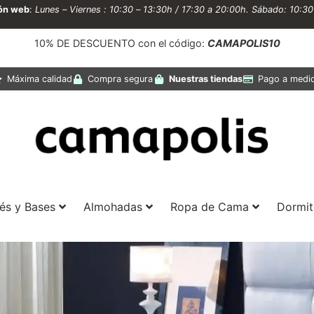
ión web
:
Lunes – Viernes : 10:30 – 13:30h / 17:30 a 20:00h. Sábado: 10:3
10% DE DESCUENTO con el código:
CAMAPOLIS10
Máxima calidad
Compra segura
Nuestras tiendas
Pago a medi
és y Bases
Almohadas
Ropa de Cama
Dormit