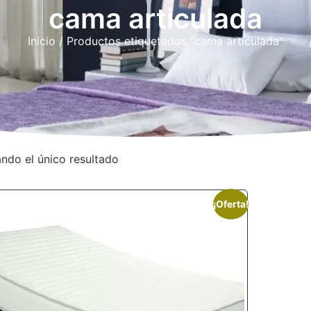
cama articulada
Inicio
/ Productos etiquetados “cama articulada”
ndo el único resultado
¡Oferta!