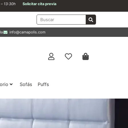
0 – 13:30h
Solicitar cita previa
da
info@camapolis.com
orio
Sofás
Puffs