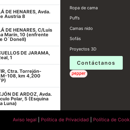
Ropa de cama
Á DE HENARES, Avda.
e Austria 8
Puffs
Camas nido
Á DE HENARES, C/Luis
a Marín, 10 (enfrente
Sofás
e O`Donell)
Proyectos 3D
UELLOS DE JARAMA,
eal, 1
Contáctanos
R, Ctra. Torrejón-
r,M-108, km 4,200
TP)
JÓN DE ARDOZ, Avda.
rculo Polar, 5 (Esquina
la Luna)
Aviso legal
|
Política de Privacidad
|
Política de Cook