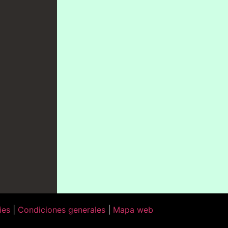
ies
|
Condiciones generales
|
Mapa web