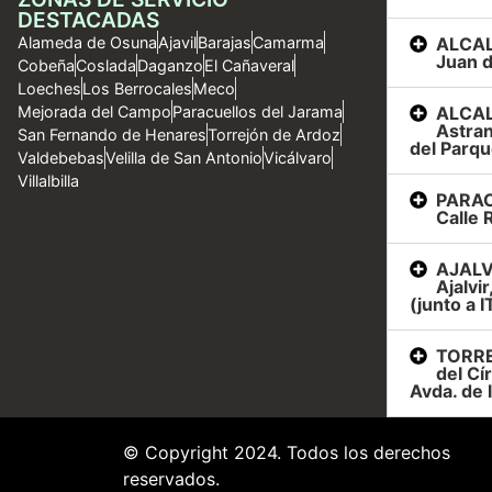
DESTACADAS
ALCAL
Alameda de Osuna
Ajavil
Barajas
Camarma
Juan d
Cobeña
Coslada
Daganzo
El Cañaveral
Loeches
Los Berrocales
Meco
ALCAL
Mejorada del Campo
Paracuellos del Jarama
Astran
San Fernando de Henares
Torrejón de Ardoz
del Parqu
Valdebebas
Velilla de San Antonio
Vicálvaro
Villalbilla
PARAC
Calle R
AJALVI
Ajalvi
(junto a I
TORRE
del Cí
Avda. de 
© Copyright 2024. Todos los derechos
reservados.