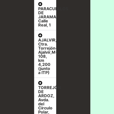
PARACUELLOS
DE
JARAMA,
Calle
Real, 1
AJALVIR,
Ctra.
Torrejón-
Ajalvir,M-
108,
km
4,200
(junto
a ITP)
TORREJÓN
DE
ARDOZ,
Avda.
del
Círculo
Polar,