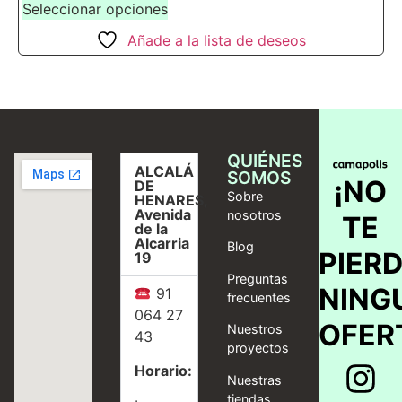
Seleccionar opciones
Añade a la lista de deseos
QUIÉNES
ALCALÁ
SOMOS
¡NO
DE
Sobre
HENARES,
Avenida
nosotros
TE
de la
Alcarria
Blog
PIER
19
Preguntas
NING
91
frecuentes
064 27
OFER
Nuestros
43
proyectos
Horario:
Nuestras
tiendas