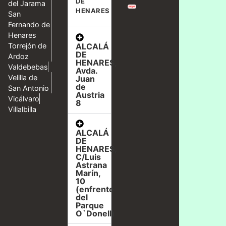
DE
del Jarama
HENARES
San
Fernando de
Henares
ALCALÁ
Torrejón de
DE
Ardoz
HENARES,
Valdebebas
Avda.
Velilla de
Juan
de
San Antonio
Austria
Vicálvaro
8
Villalbilla
ALCALÁ
DE
HENARES,
C/Luis
Astrana
Marín,
10
(enfrente
del
Parque
O`Donell)