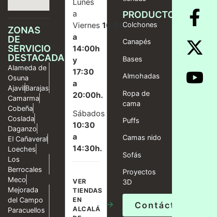
Lunes
a
PRODUCTOS
Viernes
10:00
Colchones
ZONAS
a
DE
Canapés
SERVICIO
14:00h
DESTACADAS
Bases
y
Alameda de
17:30
Almohadas
Osuna
a
Ajavil
Barajas
Ropa de
20:00h.
Camarma
cama
Cobeña
Sábados
Coslada
Puffs
10:30
Daganzo
a
Camas nido
El Cañaveral
14:30h.
Loeches
Sofás
Los
Berrocales
Proyectos
Meco
VER
3D
Mejorada
TIENDAS
del Campo
EN
→
Contáctanos
ALCALÁ
Paracuellos