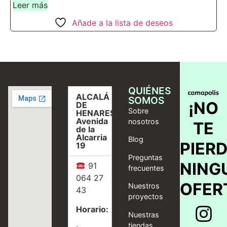
Leer más
Añade a la lista de deseos
QUIÉNES
ALCALÁ
SOMOS
¡NO
DE
Sobre
HENARES,
Avenida
nosotros
TE
de la
Alcarria
Blog
PIER
19
Preguntas
NING
91
frecuentes
064 27
OFER
Nuestros
43
proyectos
Horario:
Nuestras
tiendas