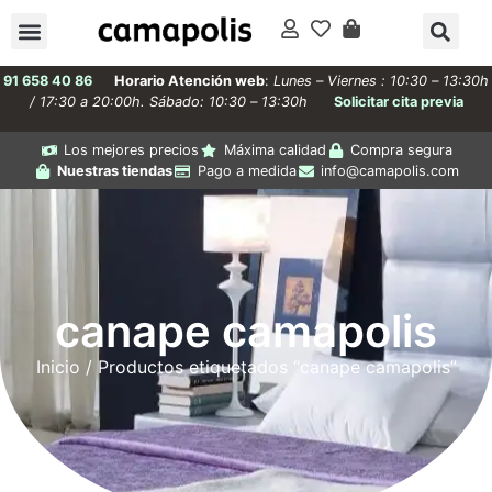
91 658 40 86
Horario Atención web
:
Lunes – Viernes : 10:30 – 13:30h
/ 17:30 a 20:00h. Sábado: 10:30 – 13:30h
Solicitar cita previa
Los mejores precios
Máxima calidad
Compra segura
Nuestras tiendas
Pago a medida
info@camapolis.com
canape camapolis
Inicio
/ Productos etiquetados “canape camapolis”