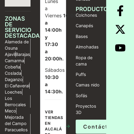
Lunes
a
PRODUCTOS
Viernes
10:00
Colchones
ZONAS
a
DE
Canapés
SERVICIO
14:00h
DESTACADAS
Bases
y
Alameda de
17:30
Almohadas
Osuna
a
Ajavil
Barajas
Ropa de
20:00h.
Camarma
cama
Cobeña
Sábados
Coslada
Puffs
10:30
Daganzo
a
Camas nido
El Cañaveral
14:30h.
Loeches
Sofás
Los
Berrocales
Proyectos
Meco
VER
3D
Mejorada
TIENDAS
del Campo
EN
→
Contáctanos
ALCALÁ
Paracuellos