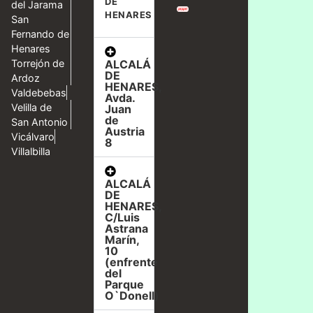
DE
del Jarama
HENARES
San
Fernando de
Henares
ALCALÁ
Torrejón de
DE
Ardoz
HENARES,
Valdebebas
Avda.
Velilla de
Juan
de
San Antonio
Austria
Vicálvaro
8
Villalbilla
ALCALÁ
DE
HENARES,
C/Luis
Astrana
Marín,
10
(enfrente
del
Parque
O`Donell)