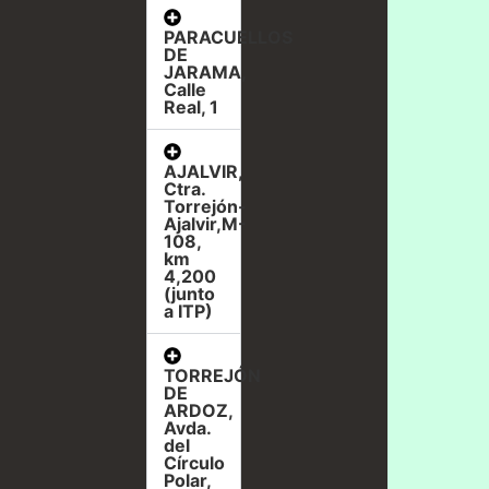
PARACUELLOS
DE
JARAMA,
Calle
Real, 1
AJALVIR,
Ctra.
Torrejón-
Ajalvir,M-
108,
km
4,200
(junto
a ITP)
TORREJÓN
DE
ARDOZ,
Avda.
del
Círculo
Polar,