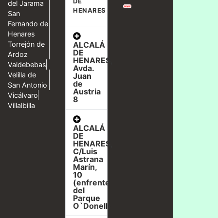
DE
del Jarama
HENARES
San
Fernando de
Henares
ALCALÁ
Torrejón de
DE
Ardoz
HENARES,
Valdebebas
Avda.
Velilla de
Juan
de
San Antonio
Austria
Vicálvaro
8
Villalbilla
ALCALÁ
DE
HENARES,
C/Luis
Astrana
Marín,
10
(enfrente
del
Parque
O`Donell)