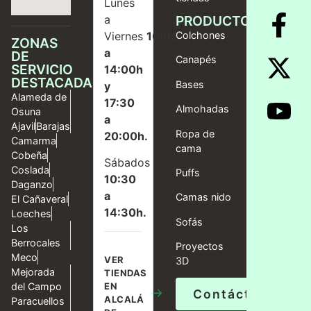
Lunes
a
PRODUCTOS
Viernes
10:00
Colchones
ZONAS
a
DE
Canapés
SERVICIO
14:00h
DESTACADAS
Bases
y
Alameda de
17:30
Almohadas
Osuna
a
Ajavil
Barajas
Ropa de
20:00h.
Camarma
cama
Cobeña
Sábados
Coslada
Puffs
10:30
Daganzo
a
Camas nido
El Cañaveral
14:30h.
Loeches
Sofás
Los
Berrocales
Proyectos
Meco
VER
3D
Mejorada
TIENDAS
del Campo
EN
→
Contáctanos
ALCALÁ
Paracuellos