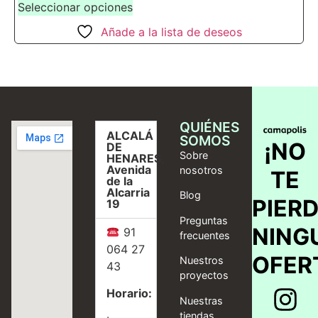
Seleccionar opciones
Añade a la lista de deseos
QUIÉNES
ALCALÁ
SOMOS
¡NO
DE
Sobre
HENARES,
Avenida
nosotros
TE
de la
Alcarria
Blog
PIER
19
Preguntas
NING
91
frecuentes
064 27
OFER
Nuestros
43
proyectos
Horario:
Nuestras
tiendas