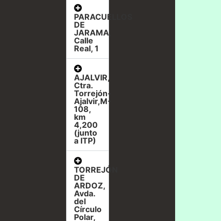
PARACUELLOS
DE
JARAMA,
Calle
Real, 1
AJALVIR,
Ctra.
Torrejón-
Ajalvir,M-
108,
km
4,200
(junto
a ITP)
TORREJÓN
DE
ARDOZ,
Avda.
del
Círculo
Polar,