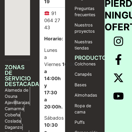
PIER
19
Preguntas
NING
91
frecuentes
064 27
OFER
Nuestros
43
proyectos
Horario:
Nuestras
tiendas
Lunes
a
PRODUCTOS
Viernes
10:00
Colchones
ZONAS
a
DE
Canapés
SERVICIO
14:00h
DESTACADAS
Bases
y
Alameda de
17:30
Almohadas
Osuna
a
Ajavil
Barajas
Ropa de
20:00h.
Camarma
cama
Cobeña
Sábados
Coslada
Puffs
10:30
Daganzo