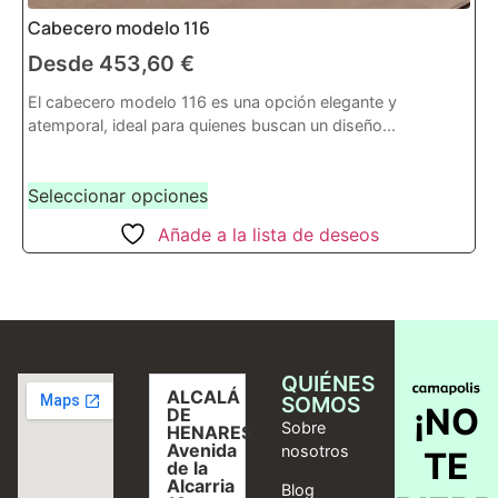
Cabecero modelo 116
Desde
453,60
€
El cabecero modelo 116 es una opción elegante y
atemporal, ideal para quienes buscan un diseño...
Seleccionar opciones
Añade a la lista de deseos
QUIÉNES
ALCALÁ
SOMOS
¡NO
DE
Sobre
HENARES,
Avenida
nosotros
TE
de la
Alcarria
Blog