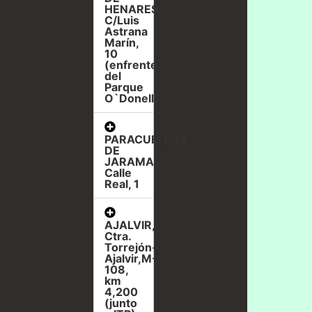
HENARES,
C/Luis
Astrana
Marín,
10
(enfrente
del
Parque
O`Donell)
PARACUELLOS
DE
JARAMA,
Calle
Real, 1
AJALVIR,
Ctra.
Torrejón-
Ajalvir,M-
108,
km
4,200
(junto