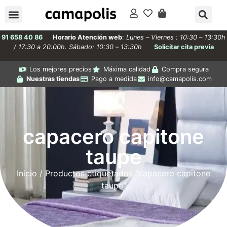
91 658 40 86
Horario Atención web
:
Lunes – Viernes : 10:30 – 13:30h
/ 17:30 a 20:00h. Sábado: 10:30 – 13:30h
Solicitar cita previa
Los mejores precios
Máxima calidad
Compra segura
Nuestras tiendas
Pago a medida
info@camapolis.com
capacero capitone
taupe
Inicio
/ Productos etiquetados “capacero capitone
taupe”