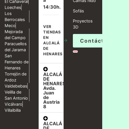
a
Camas nido
El Cañaveral
14:30h.
Loeches
Sofás
Los
Berrocales
Proyectos
Meco
VER
3D
Mejorada
TIENDAS
del Campo
EN
→
Contáctanos
ALCALÁ
Paracuellos
DE
del Jarama
HENARES
San
Fernando de
Henares
ALCALÁ
Torrejón de
DE
Ardoz
HENARES,
Valdebebas
Avda.
Velilla de
Juan
de
San Antonio
Austria
Vicálvaro
8
Villalbilla
ALCALÁ
DE