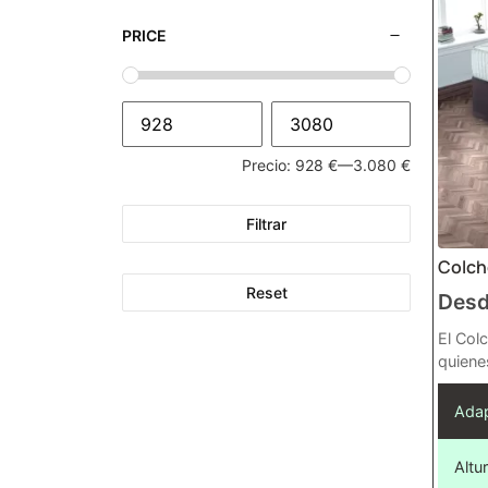
PRICE
Precio:
928 €
—
3.080 €
Filtrar
Colch
Reset
Des
El Col
quiene
Adap
Altur