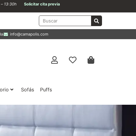
0 – 13:30h
Solicitar cita previa
da
info@camapolis.com
orio
Sofás
Puffs