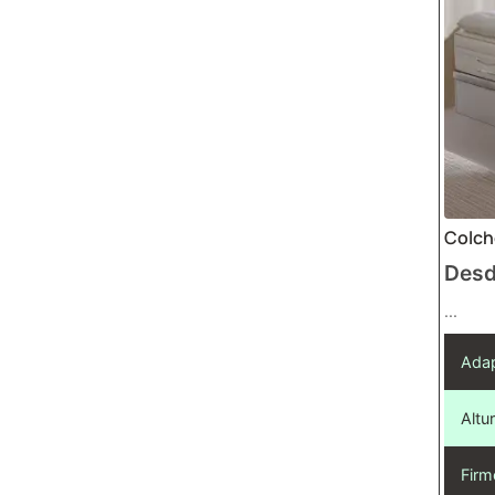
Colch
Des
...
Adap
Altur
Firm