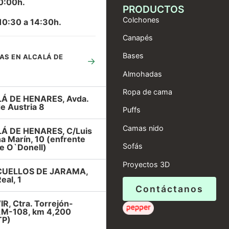
0:00h.
PRODUCTOS
Colchones
10:30 a 14:30h.
Canapés
Bases
AS EN ALCALÁ DE
→
Almohadas
Ropa de cama
Á DE HENARES, Avda.
e Austria 8
Puffs
Camas nido
Á DE HENARES, C/Luis
a Marín, 10 (enfrente
Sofás
e O`Donell)
Proyectos 3D
UELLOS DE JARAMA,
eal, 1
Contáctanos
R, Ctra. Torrejón-
r,M-108, km 4,200
TP)