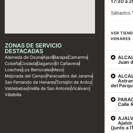
17:30 a 2
Sábados
VER TIEND
HENARES
ZONAS DE SERVICIO
DESTACADAS
ALCAL
Alameda de Osuna
Ajavil
Barajas
Camarma
Juan d
Cobeña
Coslada
Daganzo
El Cañaveral
Loeches
Los Berrocales
Meco
ALCAL
Mejorada del Campo
Paracuellos del Jarama
Astran
San Fernando de Henares
Torrejón de Ardoz
del Parqu
Valdebebas
Velilla de San Antonio
Vicálvaro
Villalbilla
PARAC
Calle R
AJALVI
Ajalvi
(junto a I