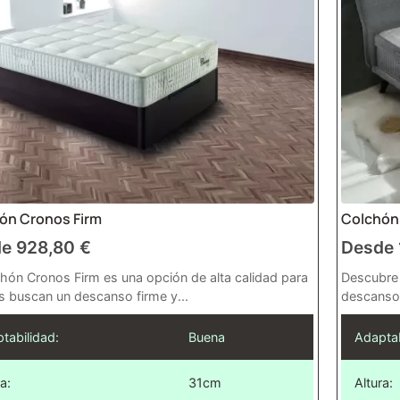
ón Cronos Firm
Colchón 
de
928,80
€
Desde
chón Cronos Firm es una opción de alta calidad para
Descubre 
s buscan un descanso firme y...
descanso 
tabilidad:
Buena
Adaptab
a:
31cm
Altura: