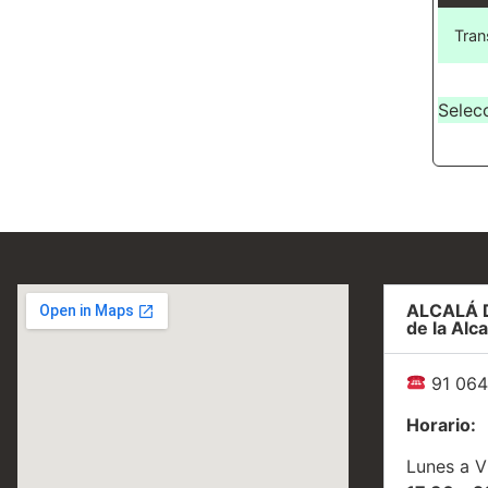
Tran
Selec
ALCALÁ 
de la Alca
91 064
Horario:
Lunes a V