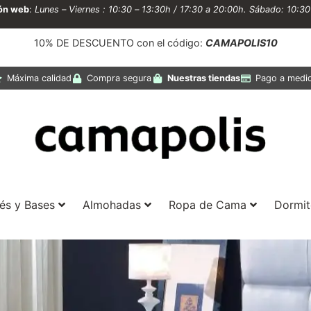
ión web
:
Lunes – Viernes : 10:30 – 13:30h / 17:30 a 20:00h. Sábado: 10:3
10% DE DESCUENTO con el código:
CAMAPOLIS10
Máxima calidad
Compra segura
Nuestras tiendas
Pago a medi
és y Bases
Almohadas
Ropa de Cama
Dormit