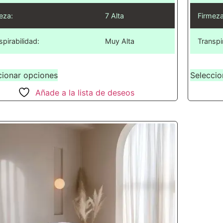
eza:
7 Alta
Firmeza
spirabilidad:
Muy Alta
Transpi
cionar opciones
Seleccio
Añade a la lista de deseos