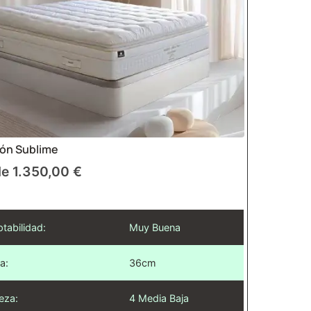
ón Sublime
de
1.350,00
€
tabilidad:
Muy Buena
a:
36cm
eza:
4 Media Baja